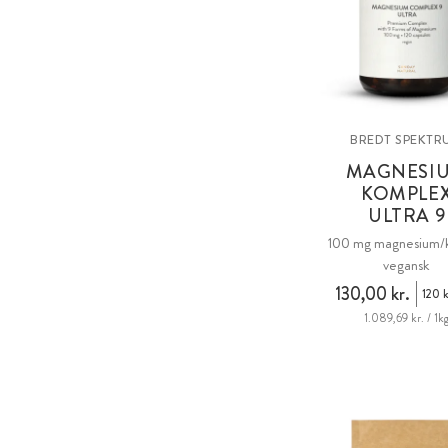
BREDT SPEKTR
MAGNESI
KOMPLE
ULTRA 9
100 mg magnesium/k
vegansk
130,00 kr.
120 k
1.089,69 kr. / 1k