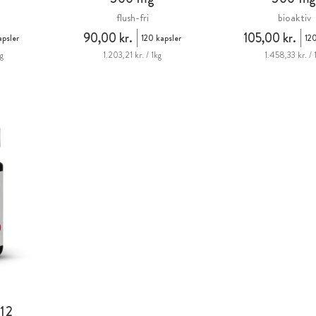
flush-fri
bioaktiv
90,00 kr.
105,00 kr.
psler
120 kapsler
120
kg
1.203,21 kr. / 1kg
1.458,33 kr. / 
12