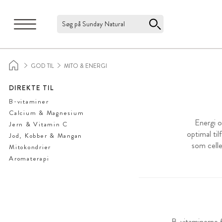
Søg på Sunday Natural
GOD TIL
MITO & ENERGI
DIREKTE TIL
B-vitaminer
Calcium & Magnesium
Energi o
Jern & Vitamin C
optimal ti
Jod, Kobber & Mangan
som celle
Mitokondrier
Aromaterapi
B-vitaminerne f