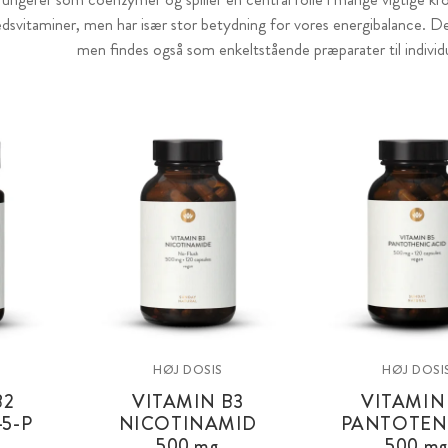
edsvitaminer, men har især stor betydning for vores energibalance. 
men findes også som enkeltstående præparater til individ
HØJ DOSIS
HØJ DOSI
B2
VITAMIN B3
VITAMIN
-5-P
NICOTINAMID
PANTOTEN
500 mg
500 m