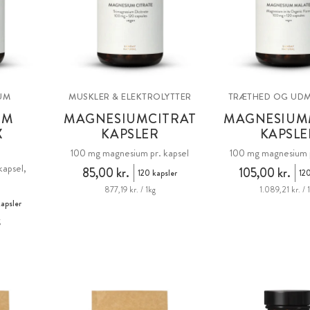
UM
MUSKLER & ELEKTROLYTTER
TRÆTHED OG UDM
UM
MAGNESIUMCITRAT
MAGNESIUM
X
KAPSLER
KAPSLE
100 mg magnesium pr. kapsel
100 mg magnesium p
apsel,
85,00 kr.
105,00 kr.
120 kapsler
120
877,19 kr. / 1kg
1.089,21 kr. / 
apsler
g