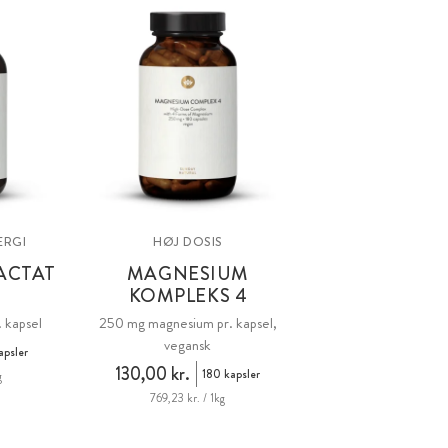
ERGI
HØJ DOSIS
ACTAT
MAGNESIUM
R
KOMPLEKS 4
 kapsel
250 mg magnesium pr. kapsel,
vegansk
apsler
130,00 kr.
180 kapsler
g
769,23 kr. / 1kg