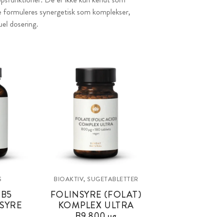
De formuleres synergetisk som komplekser,
uel dosering.
S
BIOAKTIV, SUGETABLETTER
 B5
FOLINSYRE (FOLAT)
SYRE
KOMPLEX ULTRA
g
B9 800 µg