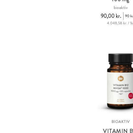
bioaktiv
90,00 kr.
90 ka
4.048,58 kr. / 1
BIOAKTIV
VITAMIN B