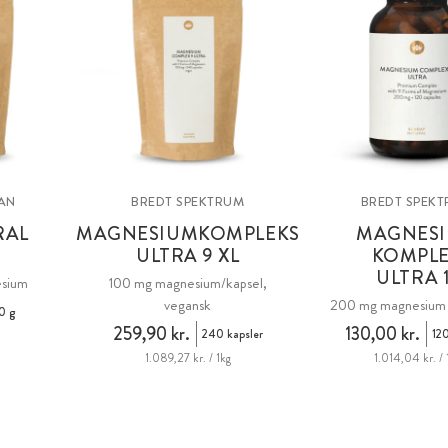
AN
BREDT SPEKTRUM
BREDT SPEK
RAL
MAGNESIUMKOMPLEKS
MAGNES
ULTRA 9 XL
KOMPL
ULTRA 1
esium
100 mg magnesium/kapsel,
vegansk
200 mg magnesium p
0 g
259,90 kr.
130,00 kr.
240 kapsler
120
1.089,27 kr. / 1kg
1.014,04 kr. / 