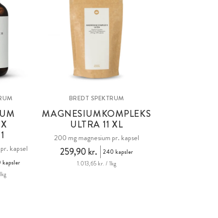
TRUM
BREDT SPEKTRUM
IUM
MAGNESIUMKOMPLEKS
EX
ULTRA 11 XL
1
200 mg magnesium pr. kapsel
r. kapsel
259,90 kr.
240 kapsler
 kapsler
1.013,65 kr. / 1kg
1kg