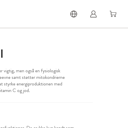
I
er vigtig, men også en fysiologisk
ydeevne samt støtter mitokondrierne
 at styrke energiproduktionen med
itamin C og jod.
ropsfunktioner. De er ikke kun kendt som