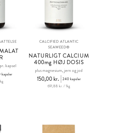
ATTELSE
CALCIFIED ATLANTIC
SEAWEED®
MALAT
NATURLIGT CALCIUM
R
400
mg
HØJ DOSIS
r. kapsel
plus magnesium, jern og jod
 kapsler
150,00 kr.
240 kapsler
1kg
691,88 kr. / 1kg