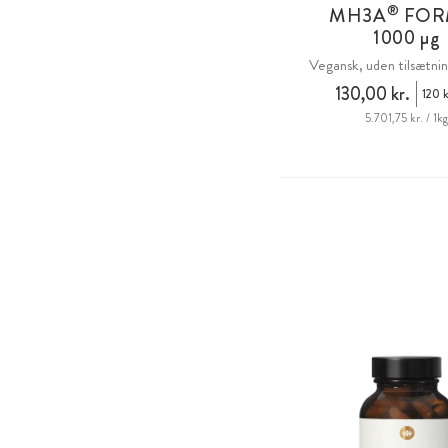
®
MH3A
FOR
1000 µg
Vegansk, uden tilsætnin
130,00 kr.
120 k
5.701,75 kr. / 1k