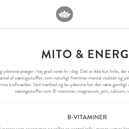
MITO & ENERG
g ydeevne præger i høj grad vores liv i dag. Det er ikke kun hvile, der 
lførsel af næringsstoffer, som naturligt fremmer mental vitalitet og 
rnes kraftværker. Ved træthed og lav ydeevne kan det være gavnligt
næringsstoffer som B-vitaminer, magnesium, jern, calcium, v
B-VITAMINER
ungerer som coenzymer og spiller en central rolle i mange vigtige k