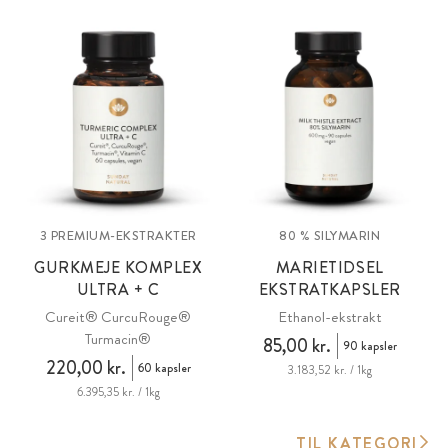
3 PREMIUM-EKSTRAKTER
80 % SILYMARIN
GURKMEJE KOMPLEX
MARIETIDSEL
ULTRA + C
EKSTRATKAPSLER
Cureit® CurcuRouge®
Ethanol-ekstrakt
Turmacin®
85,00 kr.
90 kapsler
220,00 kr.
60 kapsler
3.183,52 kr. / 1kg
6.395,35 kr. / 1kg
TIL KATEGORI