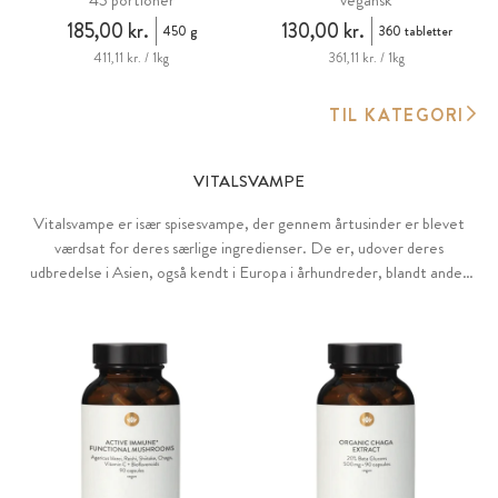
185,00 kr.
130,00 kr.
450 g
360 tabletter
411,11 kr. / 1kg
361,11 kr. / 1kg
TIL KATEGORI
VITALSVAMPE
Vitalsvampe er især spisesvampe, der gennem årtusinder er blevet
værdsat for deres særlige ingredienser. De er, udover deres
udbredelse i Asien, også kendt i Europa i århundreder, blandt andet
gennem beskrivelser af Hildegard af Bingen og det berømte fund af
ismanden Ötzi i Sydtyrol (3200 f.Kr.), hvor vitalsvampe blev fundet