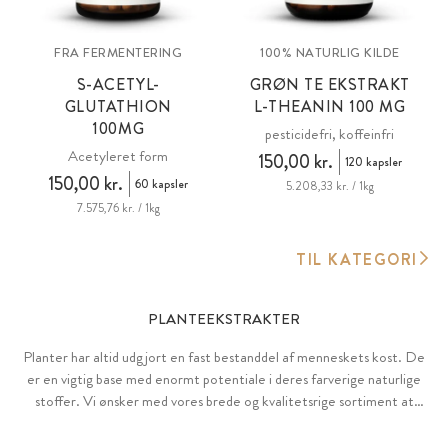
FRA FERMENTERING
100% NATURLIG KILDE
S-ACETYL-
GRØN TE EKSTRAKT
GLUTATHION
L-THEANIN 100 MG
100MG
pesticidefri, koffeinfri
Acetyleret form
150,00 kr.
120 kapsler
150,00 kr.
60 kapsler
5.208,33 kr. / 1kg
7.575,76 kr. / 1kg
TIL KATEGORI
PLANTEEKSTRAKTER
Planter har altid udgjort en fast bestanddel af menneskets kost. De
er en vigtig base med enormt potentiale i deres farverige naturlige
stoffer. Vi ønsker med vores brede og kvalitetsrige sortiment at
udnytte planternes kraft og alsidige muligheder i koncentreret form.