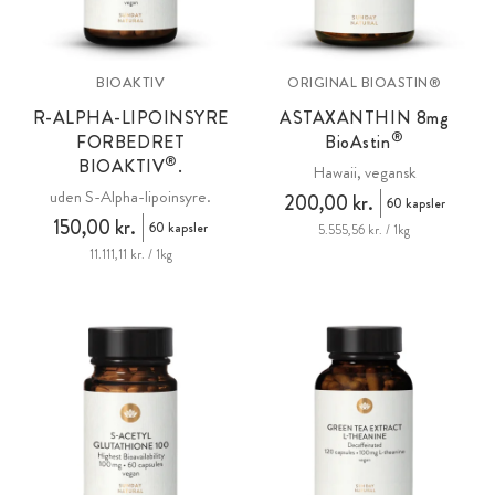
BIOAKTIV
ORIGINAL BIOASTIN®
R-ALPHA-LIPOINSYRE
ASTAXANTHIN 8
mg
®
FORBEDRET
BioAstin
®
BIOAKTIV
.
Hawaii, vegansk
uden S-Alpha-lipoinsyre.
200,00 kr.
60 kapsler
150,00 kr.
60 kapsler
5.555,56 kr. / 1kg
11.111,11 kr. / 1kg