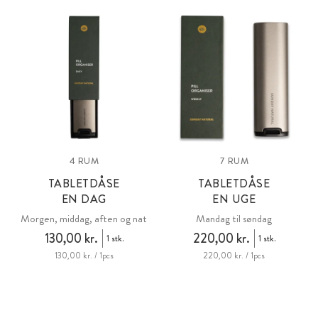
& PBS (fra stivelse).
4 RUM
7 RUM
TABLETDÅSE
TABLETDÅSE
EN DAG
EN UGE
Morgen, middag, aften og nat
Mandag til søndag
130,00 kr.
220,00 kr.
1 stk.
1 stk.
130,00 kr. / 1pcs
220,00 kr. / 1pcs