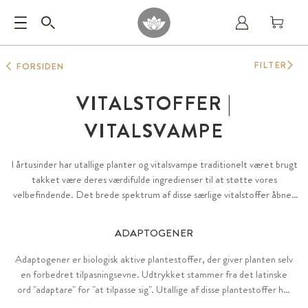
FILTER
FORSIDEN
VITALSTOFFER |
VITALSVAMPE
I årtusinder har utallige planter og vitalsvampe traditionelt været brugt
takket være deres værdifulde ingredienser til at støtte vores
velbefindende. Det brede spektrum af disse særlige vitalstoffer åbner
for mange anvendelsesmuligheder, som modern forskning fortsat
opdager. Vores sortiment omfatter botaniske ekstrakter,
ADAPTOGENER
antioxidanter, svampe, samt urter og alger.
Adaptogener er biologisk aktive plantestoffer, der giver planten selv
en forbedret tilpasningsevne. Udtrykket stammer fra det latinske
ord "adaptare" for "at tilpasse sig". Utallige af disse plantestoffer har
været kendt i traditionel urtemedicin over hele verden i årtier.