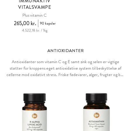
IMMUNAKTIV
VITALSVAMPE
Plus vitamin C
265,00 kr.
90 kapsler
4.522,18 kr. / 1kg
ANTIOXIDANTER
Antioxidanter som vitamin C og E samt zink og selen er vigtige
støtter for kroppens eget antioxidative system til beskyttelse af
cellerne mod oxidativt stress. Friske fødevarer, alger, frugter og bær
indeholder også en bred vifte af værdifulde planteingredienser, som
carotenoider, polyfenoler og flavonoider.