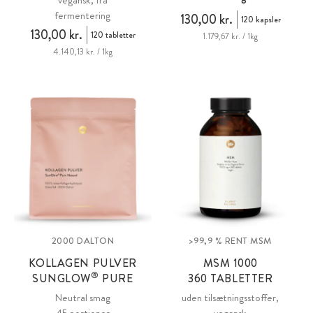
vegansk, fra
fermentering
130,00 kr.
120 kapsler
130,00 kr.
120 tabletter
1.179,67 kr. / 1kg
4.140,13 kr. / 1kg
2000 DALTON
>99,9 % RENT MSM
KOLLAGEN PULVER
MSM
1000
®
SUNGLOW
PURE
360 TABLETTER
Neutral smag
uden tilsætningsstoffer,
45 portioner
vegansk