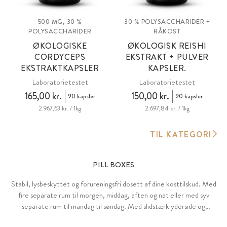
500 MG, 30 %
30 % POLYSACCHARIDER +
POLYSACCHARIDER
RÅKOST
ØKOLOGISKE
ØKOLOGISK REISHI
CORDYCEPS
EKSTRAKT + PULVER
EKSTRAKTKAPSLER
KAPSLER.
Laboratorietestet
Laboratorietestet
165,00 kr.
150,00 kr.
90 kapsler
90 kapsler
2.967,63 kr. / 1kg
2.697,84 kr. / 1kg
TIL KATEGORI
PILL BOXES
Stabil, lysbeskyttet og forureningsfri dosett af dine kosttilskud. Med
fire separate rum til morgen, middag, aften og nat eller med syv
separate rum til mandag til søndag. Med slidstærk yderside og
aftagelig indsats lavet af plantebaseret, biologisk nedbrydeligt PLA