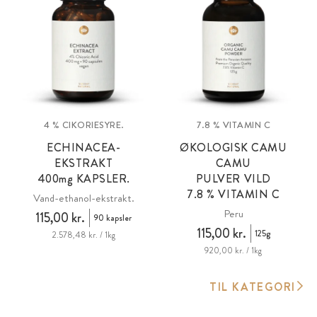
4 % CIKORIESYRE.
7.8 % VITAMIN C
ECHINACEA-
ØKOLOGISK CAMU
EKSTRAKT
CAMU
400
mg
KAPSLER.
PULVER VILD
7.8 % VITAMIN C
Vand-ethanol-ekstrakt.
Peru
115,00 kr.
90 kapsler
115,00 kr.
125g
2.578,48 kr. / 1kg
920,00 kr. / 1kg
TIL KATEGORI