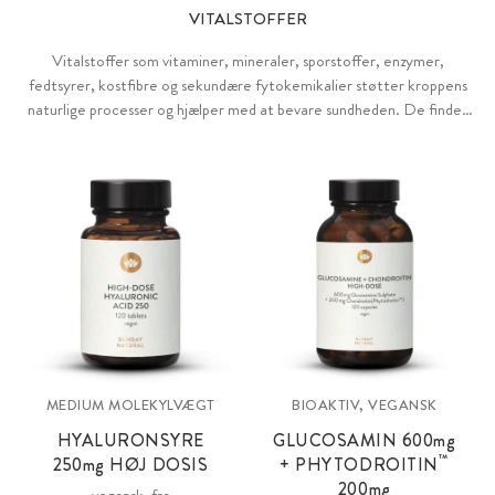
VITALSTOFFER
Vitalstoffer som vitaminer, mineraler, sporstoffer, enzymer,
fedtsyrer, kostfibre og sekundære fytokemikalier støtter kroppens
naturlige processer og hjælper med at bevare sundheden. De findes
naturligt i mange fødevarer, men kan også tilføres målrettet for at
dække det daglige behov. Selv kroppens egne stoffer som
hyaluronsyre eller kollagen kan tilsættes kroppen som kosttilskud for
støtte.
MEDIUM MOLEKYLVÆGT
BIOAKTIV, VEGANSK
HYALURONSYRE
GLUCOSAMIN 600
mg
™
250
mg
HØJ DOSIS
+ PHYTODROITIN
200
mg