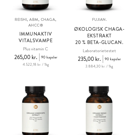
REISHI, ABM, CHAGA,
FUJIAN.
AHCC®
ØKOLOGISK CHAGA-
IMMUNAKTIV
EKSTRAKT
VITALSVAMPE
20 % BETA-GLUCAN.
Plus vitamin C
Laboratorietestet
265,00 kr.
90 kapsler
235,00 kr.
90 kapsler
4.522,18 kr. / 1kg
3.884,30 kr. / 1kg