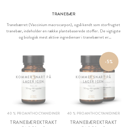
TRANEBÆR
Tranebærret (Vaccinium macrocarpon), også kendt som storfrugtet
tranebær, indeholder en række plantebaserede stoffer. De vigtigste
og biologisk mest aktive ingredienser i tranebærret er
proanthocyanidinerne (PAC), som tilhører polyfenolerne. PAC er
fremragende vandopløselige og kan let absorberes i blodbanen i
tarmen.
-5%
KOMMER SNART PÅ
KOMMER SNART PÅ
LAGER IGEN
LAGER IGEN
40 % PROANTHOCYANIDINER
40 % PROANTHOCYANIDINER
TRANEBÆREKTRAKT
TRANEBÆREKTRAKT