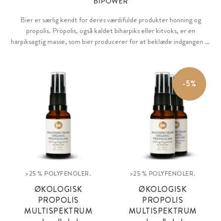
BIPOWER
Bier er særlig kendt for deres værdifulde produkter honning og
propolis. Propolis, også kaldet biharpiks eller kitvoks, er en
harpiksagtig masse, som bier producerer for at beklæde indgangen til
deres bo samt beskytte små åbninger, sprækker og revner. Honning
fremstiller bierne af nektar fra blomster og det såkaldte honningdug
(sukkerholdige udskillelser fra insekter) som deres egen næringskilde.
-5%
>25 % POLYFENOLER.
>25 % POLYFENOLER.
ØKOLOGISK
ØKOLOGISK
PROPOLIS
PROPOLIS
MULTISPEKTRUM
MULTISPEKTRUM