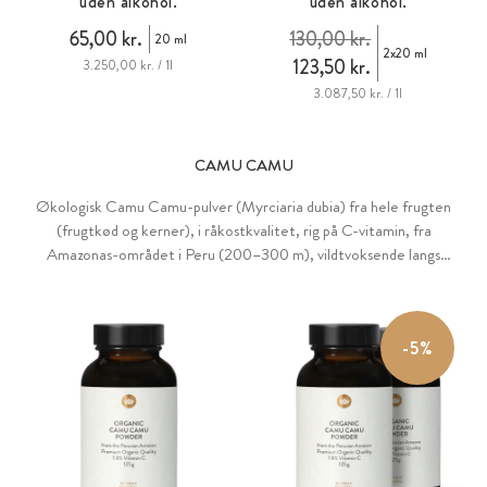
uden alkohol
.
uden alkohol
.
65,00 kr.
130,00 kr.
20 ml
2x20 ml
123,50 kr.
3.250,00 kr. / 1l
3.087,50 kr. / 1l
CAMU CAMU
Økologisk Camu Camu-pulver (Myrciaria dubia) fra hele frugten
(frugtkød og kerner), i råkostkvalitet, rig på C-vitamin, fra
Amazonas-området i Peru (200–300 m), vildtvoksende langs
flodlejer, håndhøstet, 100 % rent naturprodukt, råkostkvalitet,
direkte fra producent og laboratorietestet i Tyskland.
Laboratorietestet
-5%