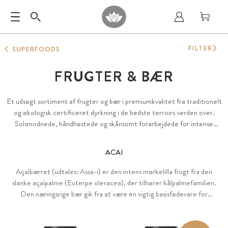
FILTER
SUPERFOODS
FRUGTER & BÆR
Et udsøgt sortiment af frugter og bær i premiumkvalitet fra traditionelt
og økologisk certificeret dyrkning i de bedste terroirs verden over.
Solsmodnede, håndhøstede og skånsomt forarbejdede for intense
aromaer og for at bevare alle værdifulde ingredienser.
ACAI
Açaíbærret (udtales: Assa-i) er den intens mørkelilla frugt fra den
slanke açaípalme (Euterpe oleracea), der tilhører kålpalmefamilien.
Den næringsrige bær gik fra at være en vigtig basisfødevare for
tupifolket i Brasilien til at blive et globalt anerkendt superfood.