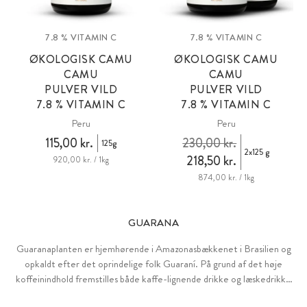
7.8 % VITAMIN C
7.8 % VITAMIN C
ØKOLOGISK CAMU
ØKOLOGISK CAMU
CAMU
CAMU
PULVER VILD
PULVER VILD
7.8 % VITAMIN C
7.8 % VITAMIN C
Peru
Peru
115,00 kr.
230,00 kr.
125g
2x125 g
218,50 kr.
920,00 kr. / 1kg
874,00 kr. / 1kg
GUARANA
Guaranaplanten er hjemhørende i Amazonasbækkenet i Brasilien og
opkaldt efter det oprindelige folk Guaraní. På grund af det høje
koffeinindhold fremstilles både kaffe-lignende drikke og læskedrikke
af frøene.