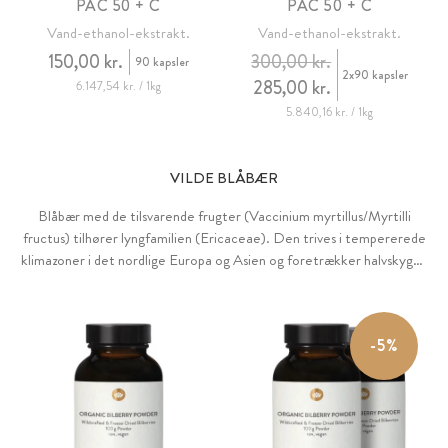
PAC 50 + C
PAC 50 + C
Vand-ethanol-ekstrakt.
Vand-ethanol-ekstrakt.
150,00 kr.
300,00 kr.
90 kapsler
2x90 kapsler
285,00 kr.
6.147,54 kr. / 1kg
5.840,16 kr. / 1kg
VILDE BLÅBÆR
Blåbær med de tilsvarende frugter (Vaccinium myrtillus/Myrtilli
fructus) tilhører lyngfamilien (Ericaceae). Den trives i tempererede
klimazoner i det nordlige Europa og Asien og foretrækker halvskygge
steder som løv- og nåleskove. Den blå farve viser det høje indhold af
sekundære planteingredienser.
-5%