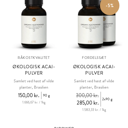
-5%
RÅKOSTKVALITET
FORDELSSÆT
ØKOLOGISK ACAI-
ØKOLOGISK ACAI-
PULVER
PULVER
Samlet ved høst af vilde
Samlet ved høst af vilde
planter, Brasilien
planter, Brasilien
150,00 kr.
300,00 kr.
90 g
2x90 g
285,00 kr.
1.666,67 kr. / 1kg
1.583,33 kr. / 1kg