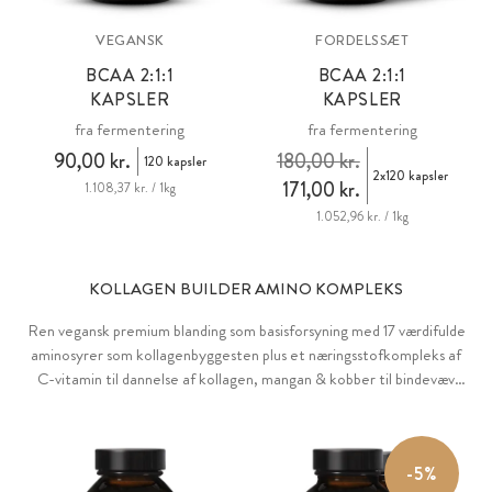
VEGANSK
FORDELSSÆT
BCAA 2:1:1
BCAA 2:1:1
KAPSLER
KAPSLER
fra fermentering
fra fermentering
90,00 kr.
180,00 kr.
120 kapsler
2x120 kapsler
171,00 kr.
1.108,37 kr. / 1kg
1.052,96 kr. / 1kg
KOLLAGEN BUILDER AMINO KOMPLEKS
Ren vegansk premium blanding som basisforsyning med 17 værdifulde
aminosyrer som kollagenbyggesten plus et næringsstofkompleks af
C-vitamin til dannelse af kollagen, mangan & kobber til bindevæv
samt A-vitamin & zink til huden. Plus silicium som en naturlig
komponent af kollagen i hud, hår og negle og biotilgængelig
hyaluronsyre.
-5%