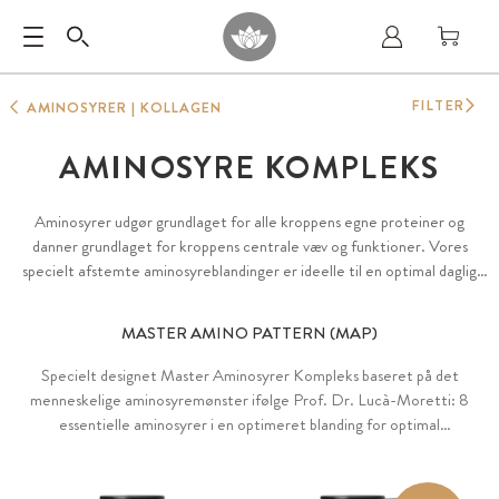
FILTER
AMINOSYRER | KOLLAGEN
AMINOSYRE KOMPLEKS
Aminosyrer udgør grundlaget for alle kroppens egne proteiner og
danner grundlaget for kroppens centrale væv og funktioner. Vores
specielt afstemte aminosyreblandinger er ideelle til en optimal daglig
forsyning, ikke kun for sportsfolk. Med 100% veganske aminosyrer og
uden tilsætningsstoffer.
MASTER AMINO PATTERN (MAP)
Specielt designet Master Aminosyrer Kompleks baseret på det
menneskelige aminosyremønster ifølge Prof. Dr. Lucà-Moretti: 8
essentielle aminosyrer i en optimeret blanding for optimal
proteinsyntese i kroppen. Med 100% veganske aminosyrer. Ideel til
veganere, vegetarer, sportsfolk, gravide og ældre.