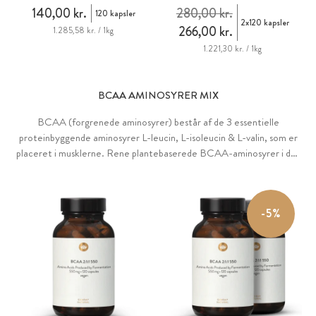
140,00 kr.
280,00 kr.
120 kapsler
2x120 kapsler
266,00 kr.
1.285,58 kr. / 1kg
1.221,30 kr. / 1kg
BCAA AMINOSYRER MIX
BCAA (forgrenede aminosyrer) består af de 3 essentielle
proteinbyggende aminosyrer L-leucin, L-isoleucin & L-valin, som er
placeret i musklerne. Rene plantebaserede BCAA-aminosyrer i det
bioidentiske blandingsforhold 2:1:1.
-5%