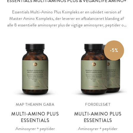
ESSENTIALS MULTI-AMINOS PLUS & VEGANLIFE AMINO+
Essentials Multi-Amino Plus Kompleks er en udvidet version af
Master Amino Kompleks, der leverer en afbalanceret blanding af
alle 8 essentielle aminosyrer plus de vigtige aminosyrer, peptider og
vitalstoffer L-theanin, GABA, L-glutathion, L-carnitin, glycin, taurin
og lakridsrodspulver. Det særligt afbalancerede VeganLife Amino+
Komplexs leverer de otte centrale aminosyrer og peptider som et
-5%
supplement til en vegansk kost.
MAP THEANIN GABA
FORDELSSÆT
MULTI-AMINO PLUS
MULTI-AMINO PLUS
ESSENTIALS
ESSENTIALS
Aminosyrer + peptider
Aminosyrer + peptider