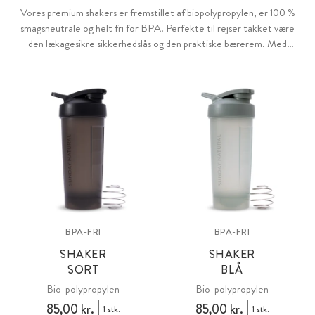
Vores premium shakers er fremstillet af biopolypropylen, er 100 %
smagsneutrale og helt fri for BPA. Perfekte til rejser takket være
den lækagesikre sikkerhedslås og den praktiske bærerem. Med
blandekugle i rustfrit stål til cremede shakes uden klumper. Tåler
opvaskemaskine og er derfor perfekte til daglig brug.
BPA-FRI
BPA-FRI
SHAKER
SHAKER
SORT
BLÅ
Bio-polypropylen
Bio-polypropylen
85,00 kr.
85,00 kr.
1 stk.
1 stk.