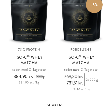
-5%
kunstige aromaer, tilsat sukker, kunstige sødestoffer og uden
genteknologi.
73 % PROTEIN
FORDELSSÆT
®
®
ISO-C
WHEY
ISO-C
WHEY
MATCHA
MATCHA
sødet med D-Tagatose
sødet med D-Tagatose
384,90 kr.
769,80 kr.
1000g
2x1000 g
731,31 kr.
384,90 kr. / 1kg
365,66 kr. / 1kg
SHAKERS