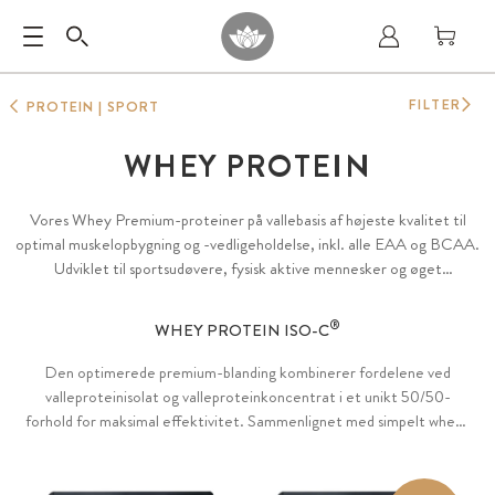
FILTER
PROTEIN | SPORT
WHEY PROTEIN
Vores Whey Premium-proteiner på vallebasis af højeste kvalitet til
optimal muskelopbygning og -vedligeholdelse, inkl. alle EAA og BCAA.
Udviklet til sportsudøvere, fysisk aktive mennesker og øget
proteinbehov – den perfekte støtte før, under eller efter træning og i
diætfaser. Cremet og fyldige proteinshakes eller forfriskende, klare
®
WHEY PROTEIN ISO-C
drikke i eksklusive smagsvarianter.
Den optimerede premium-blanding kombinerer fordelene ved
valleproteinisolat og valleproteinkoncentrat i et unikt 50/50-
forhold for maksimal effektivitet. Sammenlignet med simpelt whey-
®
koncentrat leverer vores ISO-C
Whey det høje protein- og lavere
fedtindhold fra valleisolat med den fyldige smag fra whey-
koncentrat. Komplet aminosyreprofil inkl. alle EAA og BCAA. Uden