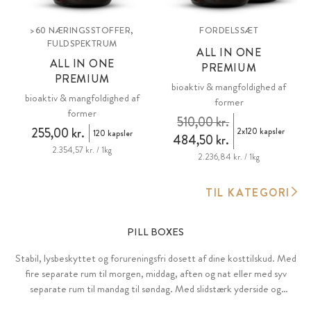
>60 NÆRINGSSTOFFER,
FORDELSSÆT
FULDSPEKTRUM
ALL IN ONE
ALL IN ONE
PREMIUM
PREMIUM
bioaktiv & mangfoldighed af
bioaktiv & mangfoldighed af
former
former
510,00 kr.
255,00 kr.
2x120 kapsler
120 kapsler
484,50 kr.
2.354,57 kr. / 1kg
2.236,84 kr. / 1kg
TIL KATEGORI
PILL BOXES
Stabil, lysbeskyttet og forureningsfri dosett af dine kosttilskud. Med
fire separate rum til morgen, middag, aften og nat eller med syv
separate rum til mandag til søndag. Med slidstærk yderside og
aftagelig indsats lavet af plantebaseret, biologisk nedbrydeligt PLA