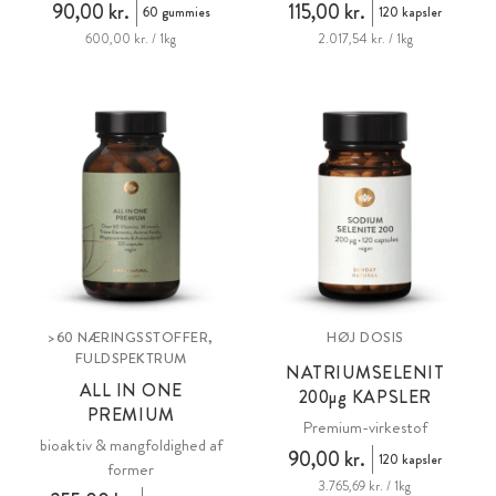
90,00 kr.
115,00 kr.
60 gummies
120 kapsler
600,00 kr. / 1kg
2.017,54 kr. / 1kg
>60 NÆRINGSSTOFFER,
HØJ DOSIS
FULDSPEKTRUM
NATRIUMSELENIT
ALL IN ONE
200
µg
KAPSLER
PREMIUM
Premium-virkestof
bioaktiv & mangfoldighed af
90,00 kr.
120 kapsler
former
3.765,69 kr. / 1kg