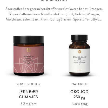
Sporstoffer betegner mineralstoffer med et lavere behov i kroppen.
Til sporstofferne hører blandt andet Jern, Jod, Kobber, Mangan,
Molybdæn, Selen, Zink, Krom, Bor og Silicium. Sporstoffer udfylder
utallige livsvigtige funktioner i stofskiftet.
SORTE SOLBÆR
NATURLIG
JERNBÆR
ØKO JOD
GUMMIES
250 µg
à 2 mg jern
Norsk tang