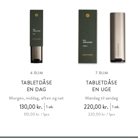
& PBS (fra stivelse).
4 RUM
7 RUM
TABLETDÅSE
TABLETDÅSE
EN DAG
EN UGE
Morgen, middag, aften og nat
Mandag til søndag
130,00 kr.
220,00 kr.
1 stk.
1 stk.
130,00 kr. / 1pcs
220,00 kr. / 1pcs