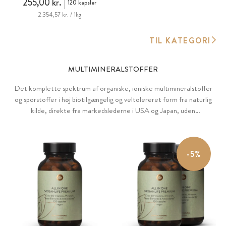
255,00 kr.
120 kapsler
2.354,57 kr. / 1kg
TIL KATEGORI
MULTIMINERALSTOFFER
Det komplette spektrum af organiske, ioniske multimineralstoffer
og sporstoffer i høj biotilgængelig og veltolereret form fra naturlig
kilde, direkte fra markedslederne i USA og Japan, uden
tilsætningsstoffer, vegansk, bæredygtigt og testet for skadelige
stoffer.
-5%