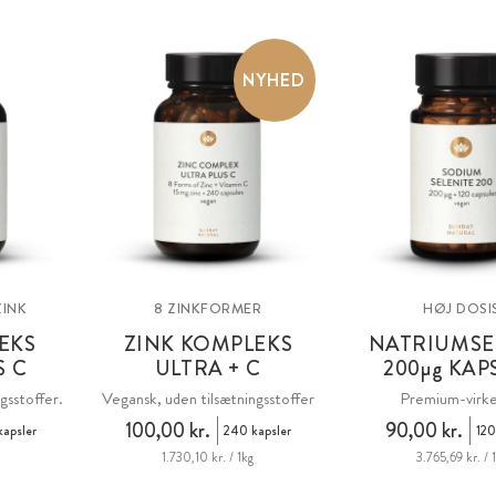
NYHED
ZINK
8 ZINKFORMER
HØJ DOSI
EKS
ZINK KOMPLEKS
NATRIUMSE
S C
ULTRA + C
200
µg
KAP
gsstoffer.
Vegansk, uden tilsætningsstoffer
Premium-virke
100,00 kr.
90,00 kr.
apsler
240 kapsler
120
g
1.730,10 kr. / 1kg
3.765,69 kr. / 