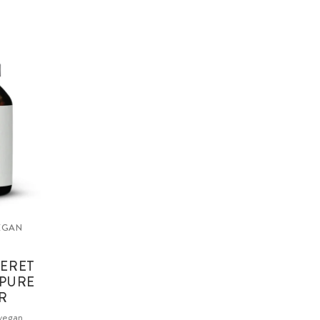
VEGAN
ERET
APURE
R
 vegan