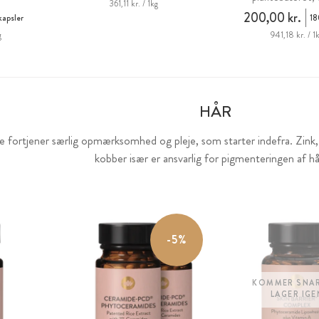
361,11 kr. / 1kg
200,00 kr.
kapsler
18
g
941,18 kr. / 1
HÅR
e fortjener særlig opmærksomhed og pleje, som starter indefra. Zink, 
kobber især er ansvarlig for pigmenteringen af hå
-5%
KOMMER SNAR
LAGER IGE