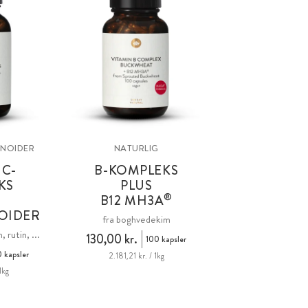
ONOIDER
NATURLIG
 C-
B-KOMPLEKS
KS
PLUS
®
B12
MH3A
OIDER
fra boghvedekim
 rutin, ...
130,00 kr.
100 kapsler
 kapsler
2.181,21 kr. / 1kg
1kg