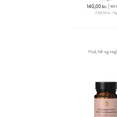
140,00 kr.
100 
2.150,54 kr. / 1k
Hud, hår og negl