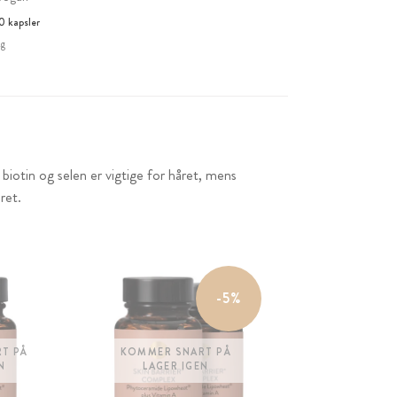
0 kapsler
kg
biotin og selen er vigtige for håret, mens
ret.
-5%
T PÅ
KOMMER SNART PÅ
N
LAGER IGEN