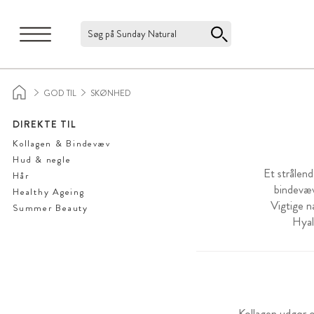
Søg på Sunday Natural
GOD TIL
SKØNHED
DIREKTE TIL
Kollagen & Bindevæv
Hud & negle
Et strålend
Hår
bindevæv
Healthy Ageing
Vigtige n
Summer Beauty
Hyal
Kollagen udgør o