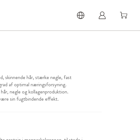
d, skinnende hår, stærke negle, fast
grad af optimal næringsforsyning.
 hår, negle og kollagenproduktion.
være sin fugtbindende effekt.
e protein i menneskekroppen, til stede i