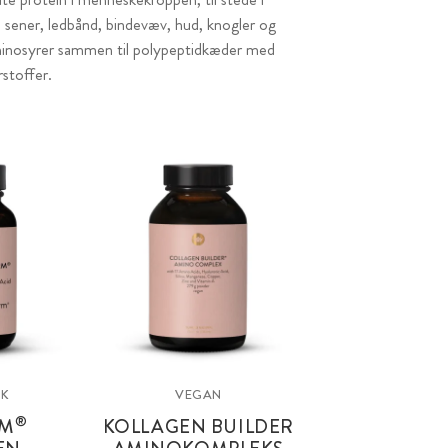
, sener, ledbånd, bindevæv, hud, knogler og
aminosyrer sammen til polypeptidkæder med
rstoffer.
SK
VEGAN
®
M
KOLLAGEN BUILDER