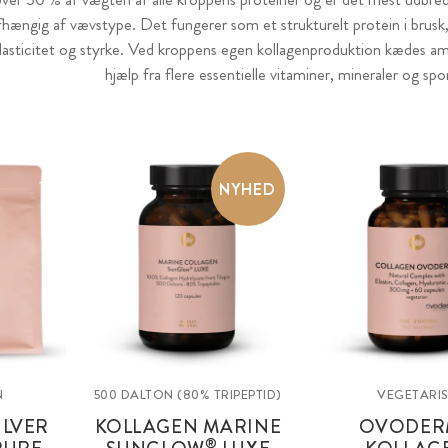
afhængig af vævstype. Det fungerer som et strukturelt protein i brusk
elasticitet og styrke. Ved kroppens egen kollagenproduktion kædes 
hjælp fra flere essentielle vitaminer, mineraler og spo
NYHED
N
500 DALTON (80% TRIPEPTID)
VEGETARI
ULVER
KOLLAGEN MARINE
OVODER
®