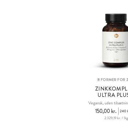
8 FORMER FOR 
ZINKKOMPL
ULTRA PLU
Vegansk, uden tilsætnin
150,00 kr.
240 k
2.329,19 kr. / 1k