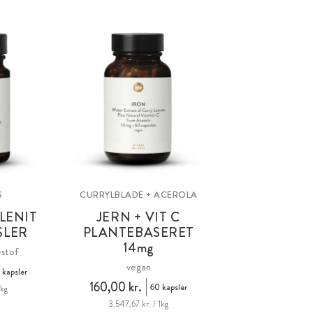
S
CURRYLBLADE + ACEROLA
LENIT
JERN + VIT C
SLER
PLANTEBASERET
14
mg
stof
vegan
 kapsler
160,00 kr.
60 kapsler
1kg
3.547,67 kr. / 1kg