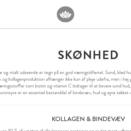
SKØNHED
e og vitalt udseende er tegn på en god næringstilførsel. Sund, blød hu
 og kollagenproduktion afhænger ikke kun af pleje udefra, men i høj 
æringsstoffer som biotin og vitamin C bidrager til at bevare sund hud,
uronsyre er en essentiel bestanddel af bindevæv, hud og øjne takket 
KOLLAGEN & BINDEVÆV
ver 30 % af vægten af alle kroppens proteiner og er det mest udbredt