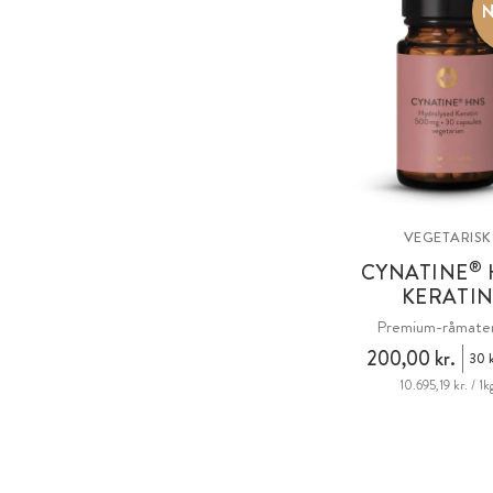
VEGETARISK
®
CYNATINE
KERATI
Premium-råmater
200,00 kr.
30 k
10.695,19 kr. / 1k