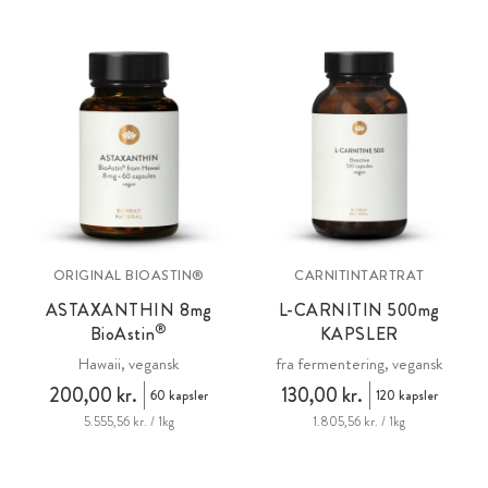
ORIGINAL BIOASTIN®
CARNITINTARTRAT
ASTAXANTHIN 8
mg
L-CARNITIN 500
mg
®
BioAstin
KAPSLER
Hawaii, vegansk
fra fermentering, vegansk
200,00 kr.
130,00 kr.
60 kapsler
120 kapsler
5.555,56 kr. / 1kg
1.805,56 kr. / 1kg