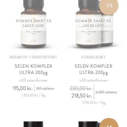
-5%
KOMMER SNART PÅ
KOMMER SNART PÅ
LAGER IGEN
LAGER IGEN
BIOAKTIV + DEPOTEFFEKT
FORDELSSÆT
SELEN KOMPLEX
SELEN KOMPLEX
ULTRA 200
µg
ULTRA 200
µg
>20 selenformer
>20 selenformer
115,00 kr.
230,00 kr.
365 tabletter
2x365 tabletter
218,50 kr.
1.851,85 kr. / 1kg
1.759,26 kr. / 1kg