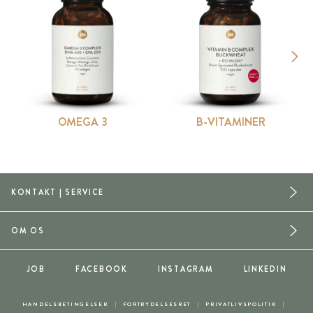
OMEGA 3
B-VITAMINER
KONTAKT | SERVICE
OM OS
JOB
FACEBOOK
INSTAGRAM
LINKEDIN
HANDELSBETINGELSER
FORTRYDELSESRET
PRIVATLIVSPOLITIK