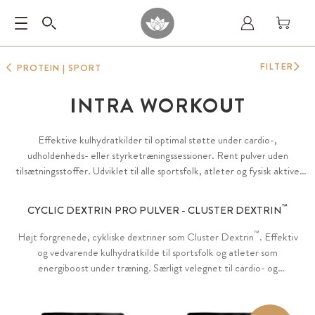
FILTER
PROTEIN | SPORT
INTRA WORKOUT
Effektive kulhydratkilder til optimal støtte under cardio-,
udholdenheds- eller styrketræningssessioner. Rent pulver uden
tilsætningsstoffer. Udviklet til alle sportsfolk, atleter og fysisk aktive
mennesker, der leder efter et professionelt sportstilskud.
™
CYCLIC DEXTRIN PRO PULVER - CLUSTER DEXTRIN
™
Højt forgrenede, cykliske dextriner som Cluster Dextrin
. Effektiv
og vedvarende kulhydratkilde til sportsfolk og atleter som
energiboost under træning. Særligt velegnet til cardio- og
udholdenhedstræning. Vegetarisk, ingen tilsætningsstoffer.