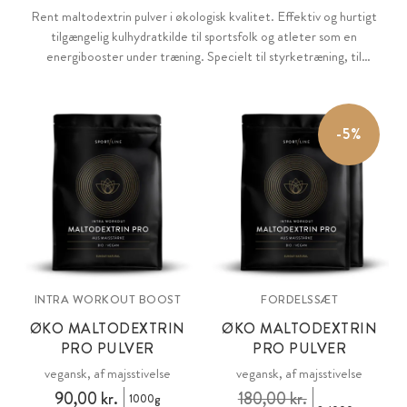
Rent maltodextrin pulver i økologisk kvalitet. Effektiv og hurtigt
tilgængelig kulhydratkilde til sportsfolk og atleter som en
energibooster under træning. Specielt til styrketræning, til
øjeblikkeligt energibehov og til vægtøgning. Fremstillet af risstivelse.
Vegansk, uden tilsætningsstoffer.
-5%
INTRA WORKOUT BOOST
FORDELSSÆT
ØKO MALTODEXTRIN
ØKO MALTODEXTRIN
PRO PULVER
PRO PULVER
vegansk, af majsstivelse
vegansk, af majsstivelse
90,00 kr.
180,00 kr.
1000g