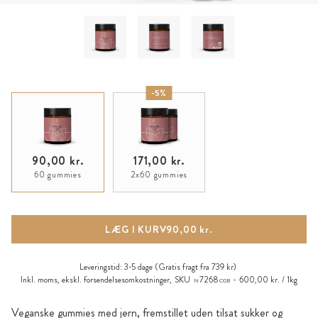
-5%
90,00 kr.
171,00 kr.
60 gummies
2x60 gummies
LÆG I KURV
90,00 kr.
Leveringstid:
3-5 dage
(Gratis fragt fra 739 kr)
Inkl. moms, ekskl.
forsendelsesomkostninger
,
SKU
7268
600,00 kr. / 1kg
N
CGB
Veganske gummies med jern, fremstillet uden tilsat sukker og