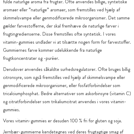
fulde naturlige aroma fra frugter. Ofte anvendes billige, syntetiske
aromaer eller ”naturlige” aromaer, som fremstilles ved hjælp af
skimmelsvampe eller genmodificerede mikroorganismer. Det samme
gælder farvestofferne, der skal fremhæve de naturlige farver i
frugtingredienserne. Disse fremstilles ofte syntetisk. I vores
vitamin-gummies undlader vi at tilsætte nogen form for farvestoffer.
Gummiernes farve kommer udelukkende fra naturlige
frugtkoncentrater og -puréer.
Derudover anvendes såkaldte surhedsregulatorer. Ofte bruges billig
citronsyre, som også fremstilles ved hjælp af skimmelsvampe eller
genmodificerede mikroorganismer, eller fosfatforbindelser som
tricalciumphosphat. Bedre alternativer som askorbinsyre (vitamin C)
og citratforbindelser som trikaliumcitrat anvendes i vores vitamin-
gummies.
Vores vitamin-gummies er desuden 100 % fri for gluten og soja.
Jernbær-gummierne kendetegnes ved deres frugtagtige smag af