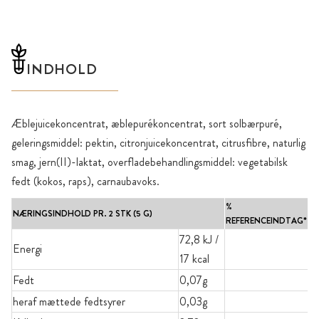
INDHOLD
Æblejuicekoncentrat, æblepurékoncentrat, sort solbærpuré,
geleringsmiddel: pektin, citronjuicekoncentrat, citrusfibre, naturlig
smag, jern(II)-laktat, overfladebehandlingsmiddel: vegetabilsk
fedt (kokos, raps), carnaubavoks.
%
NÆRINGSINDHOLD PR. 2 STK (5 G)
REFERENCEINDTAG*
72,8 kJ /
Energi
17 kcal
Fedt
0,07g
heraf mættede fedtsyrer
0,03g