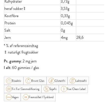
Kulhydrater
3,73g
heraf sukker⥉
3,53g
Kostfibre
0,33g
Protein
0,045g
Salt
0g
Jern
4mg
28,6
* % af referenceindtag
⥉ naturligt frugtsukker
Pr. gummy:
2 mg jern
I alt:
60 gummies / glas
Bioaktiv
Brunt Glas
Glutenfri
Laktosefri
Fri For Genmodificering
Sojafri
True Clean Label
Vegan
Fremstillet I Tyskland