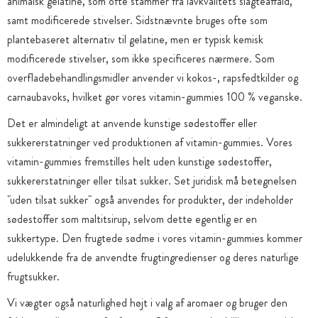
animalsk gelatine, som ofte stammer fra lavkvalitets slagteaffald,
samt modificerede stivelser. Sidstnævnte bruges ofte som
plantebaseret alternativ til gelatine, men er typisk kemisk
modificerede stivelser, som ikke specificeres nærmere. Som
overfladebehandlingsmidler anvender vi kokos-, rapsfedtkilder og
carnaubavoks, hvilket gør vores vitamin-gummies 100 % veganske.
Det er almindeligt at anvende kunstige sødestoffer eller
sukkererstatninger ved produktionen af vitamin-gummies. Vores
vitamin-gummies fremstilles helt uden kunstige sødestoffer,
sukkererstatninger eller tilsat sukker. Set juridisk må betegnelsen
"uden tilsat sukker" også anvendes for produkter, der indeholder
sødestoffer som maltitsirup, selvom dette egentlig er en
sukkertype. Den frugtede sødme i vores vitamin-gummies kommer
udelukkende fra de anvendte frugtingredienser og deres naturlige
frugtsukker.
Vi vægter også naturlighed højt i valg af aromaer og bruger den