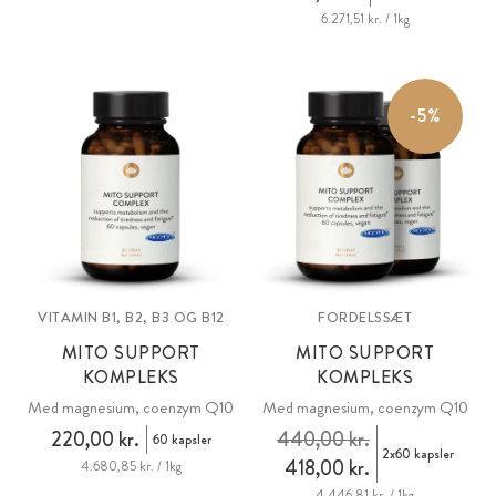
6.271,51 kr. / 1kg
-5%
VITAMIN B1, B2, B3 OG B12
FORDELSSÆT
MITO SUPPORT
MITO SUPPORT
KOMPLEKS
KOMPLEKS
Med magnesium, coenzym Q10
Med magnesium, coenzym Q10
220,00 kr.
440,00 kr.
60 kapsler
2x60 kapsler
418,00 kr.
4.680,85 kr. / 1kg
4.446,81 kr. / 1kg