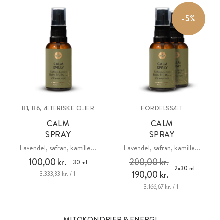
-5%
B1, B6, ÆTERISKE OLIER
FORDELSSÆT
CALM
CALM
SPRAY
SPRAY
Lavendel, safran, kamille...
Lavendel, safran, kamille...
100,00 kr.
200,00 kr.
30 ml
2x30 ml
190,00 kr.
3.333,33 kr. / 1l
3.166,67 kr. / 1l
MITOKONDRIER & ENERGI