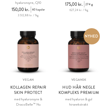
hyaluronsyre, Q10
175,00 kr.
274 g
150,00 kr.
60 kapsler
627,24 kr. / 1kg
3.512,88 kr. / 1kg
NYHED
VEGAN
VEGANSK
KOLLAGEN REPAIR
HUD HÅR NEGLE
SKIN PROTECT
KOMPLEKS PREMIUM
med hyaluronsyre &
med hyaluron & gul
DracoBelle™ Nu
hirseekstrakt