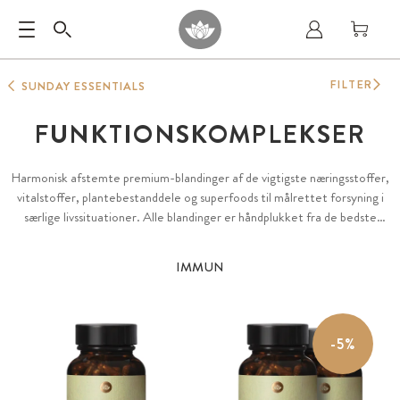
FILTER
SUNDAY ESSENTIALS
FUNKTIONSKOMPLEKSER
Harmonisk afstemte premium-blandinger af de vigtigste næringsstoffer,
vitalstoffer, plantebestanddele og superfoods til målrettet forsyning i
særlige livssituationer. Alle blandinger er håndplukket fra de bedste
enkeltvirkestoffer i vores sortiment, rige på variation og optimalt
afstemt med naturlige, plantebaserede ingredienser, bioaktive rene
IMMUN
substanser og naturbevarede superfoods.
-5%