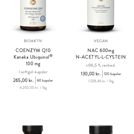
BIOAKTIV
VEGAN
COENZYM Q10
NAC 600
mg
®
Kaneka Ubiquinol
N-ACETYL-L-CYSTEIN
100 mg
>98,5 % renhed.
I softgel-kapsler
130,00 kr.
120 kapsler
265,00 kr.
60 kapsler
1.538,46 kr. / 1kg
6.250,00 kr. / 1kg