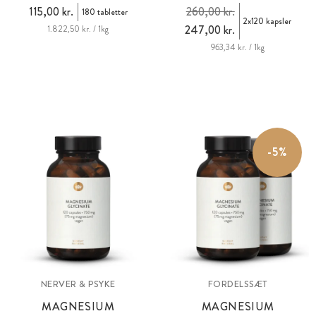
115,00 kr.
260,00 kr.
180 tabletter
2x120 kapsler
247,00 kr.
1.822,50 kr. / 1kg
963,34 kr. / 1kg
-5%
NERVER & PSYKE
FORDELSSÆT
MAGNESIUM
MAGNESIUM