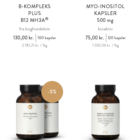
B-KOMPLEKS
MYO-INOSITOL
PLUS
KAPSLER
®
B12
MH3A
500 mg
fra boghvedekim
bioaktiv
130,00 kr.
75,00 kr.
100 kapsler
120 kapsler
2.181,21 kr. / 1kg
1.033,06 kr. / 1kg
-5%