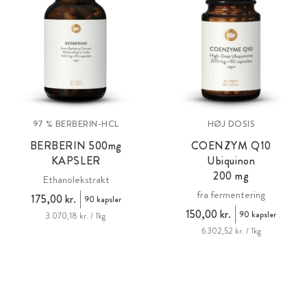
97 % BERBERIN-HCL
HØJ DOSIS
BERBERIN 500
mg
COENZYM Q10
KAPSLER
Ubiquinon
200 mg
Ethanolekstrakt
fra fermentering
175,00 kr.
90 kapsler
150,00 kr.
90 kapsler
3.070,18 kr. / 1kg
6.302,52 kr. / 1kg