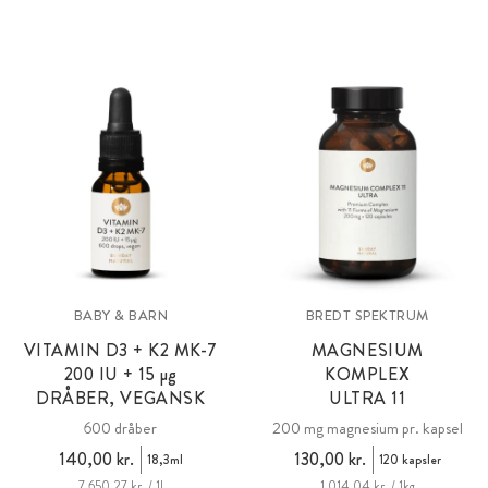
BABY & BARN
BREDT SPEKTRUM
VITAMIN D3 + K2 MK-7
MAGNESIUM
200 IU + 15 µg
KOMPLEX
DRÅBER, VEGANSK
ULTRA 11
600 dråber
200 mg magnesium pr. kapsel
140,00 kr.
130,00 kr.
18,3ml
120 kapsler
7.650,27 kr. / 1l
1.014,04 kr. / 1kg