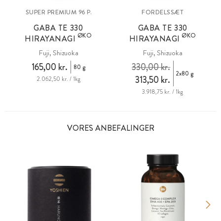
SUPER PREMIUM
FORDELSSÆT
96 P.
GABA TE 330
GABA TE 330
ØKO
ØKO
HIRAYANAGI
HIRAYANAGI
Fuji, Shizuoka
Fuji, Shizuoka
165,00 kr.
330,00 kr.
80 g
2x80 g
313,50 kr.
2.062,50 kr. / 1kg
3.918,75 kr. / 1kg
VORES ANBEFALINGER