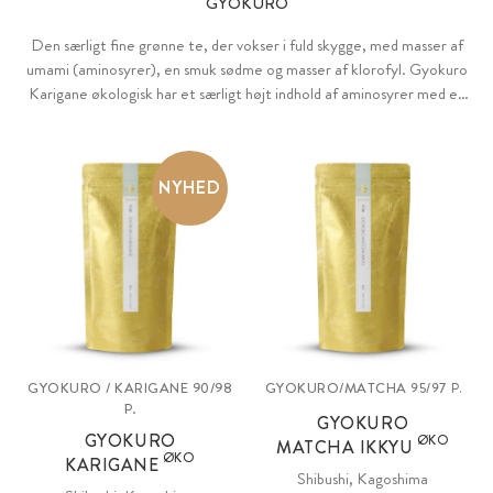
GYOKURO
Den særligt fine grønne te, der vokser i fuld skygge, med masser af
umami (aminosyrer), en smuk sødme og masser af klorofyl. Gyokuro
Karigane økologisk har et særligt højt indhold af aminosyrer med et
minimalt koffeinindhold, mens Gyokuro Matcha Ikkyu økologisk har
en særlig vitaliserende effekt takket være forfiningen med matcha.
NYHED
GYOKURO / KARIGANE 90/98
GYOKURO/MATCHA
95/97 P.
P.
GYOKURO
GYOKURO
ØKO
MATCHA IKKYU
ØKO
KARIGANE
Shibushi, Kagoshima