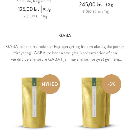
Shibushi, Kagoshima
245,00 kr.
80 g
125,00 kr.
100g
3.062,50 kr. / 1kg
1.250,00 kr. / 1kg
GABA
GABA-sencha fra foden af Fuji-bjerget og fra den økologiske pioner
Hirayanagi. GABA-te har en særlig høj koncentration af den
værdifulde aminosyre GABA (gamma-aminosmørsyre) gennem
kortvarig opbevaring uden ilt. GABA er en vigtig ikke-proteinogen
aminosyre, der produceres naturligt i kroppen. Den værdsættes af
kendere for sin smøragtige, bløde smag.
NYHED
-5%