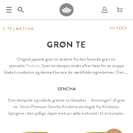
FILTER
TE | MATCHA
GRØN TE
Original japansk grøn te direkte fra den førende grøn te-
specialist
Yoshien
. Grøn te dampes straks efter høst for at stoppe
bladets oxidation og dermed bevare de værdifulde ingredienser. Den er
særligt rig på polyfenoler (EGCG, andre catechiner og meget mere) og
aminosyrer.
SENCHA
Den dampede og rullede grønne te-klassiker - "dronningen" af grøn
te. Vores Premium Sencha Kirishima økologisk fra Kirishima-
bjergene i det sydlige Japan med syv ædle kultivarer til en komplet
dækning af hele næringsstofspektret.