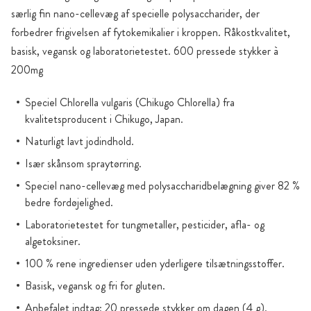
særlig fin nano-cellevæg af specielle polysaccharider, der
forbedrer frigivelsen af fytokemikalier i kroppen. Råkostkvalitet,
basisk, vegansk og laboratorietestet. 600 pressede stykker à
200mg
Speciel Chlorella vulgaris (Chikugo Chlorella) fra
kvalitetsproducent i Chikugo, Japan.
Naturligt lavt jodindhold.
Især skånsom spraytørring.
Speciel nano-cellevæg med polysaccharidbelægning giver 82 %
bedre fordøjelighed.
Laboratorietestet for tungmetaller, pesticider, afla- og
algetoksiner.
100 % rene ingredienser uden yderligere tilsætningsstoffer.
Basisk, vegansk og fri for gluten.
Anbefalet indtag: 20 pressede stykker om dagen (4 g).