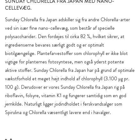
SUNDAY CHLORELLA FRA JAPAN MED NANO-
CELLEVÆG.
Sunday Chlorella fra Japan adskiller sig fra andre Chlorella-arter
ved sin især fine nano-cellevæg, som består af specielle
polysaccharider. Den fordøjes til cirka 82 %, hvilket sikrer, at
ingredienserne bevares særligt godt og er optimalt
biotilgængelige. Plantefarvestoffer som chlorophyll er ikke blot
vigtige for planternes fotosyntese, men også yderst potente
aktive stoffer. Sunday Chlorella fra Japan har på grund af optimale
vækstforhold et meget højt indhold af chlorophyll (3.100 µg pr.
100 g). Derudover er vores Sunday Chlorella fra Japan rig på
riboflavin, folsyre, vitamin K1 og fungerer samtidig som en god
jernkilde. Naturligt ligger jodindholdet i ferskvandsalger som
Spirulina og Chlorella væsentligt lavere end i havalger.