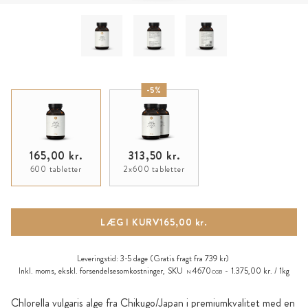
-5%
165,00 kr.
313,50 kr.
600 tabletter
2x600 tabletter
LÆG I KURV
165,00 kr.
Leveringstid:
3-5 dage
(Gratis fragt fra 739 kr)
Inkl. moms, ekskl.
forsendelsesomkostninger
,
SKU
4670
1.375,00 kr. / 1kg
N
CGB
Chlorella vulgaris alge fra Chikugo/Japan i premiumkvalitet med en