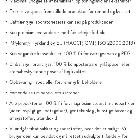
Maksimal undgåelse af kemikalier. opløsningsmidler i ekstrakter
Eksklusive specialfremstillede produkter for renhed og kvalitet
Uafhængige laboratorietests kan ses på produktsiden
Kun premiumleverandører med fair arbejdsforhold
Påfyldning i Tyskland og EU (HACCP, GMP, ISO 22000:2018)
Kun veganske kapselskaller: 100 % fri for carrageenan og PEG
Emballage i brunt glas, 100 % komposterbare lynlåsposer eller
aromabeskyttende poser af høj kvalitet
Opbevaring i specielle, forureningsfri beholdere
Forsendelse i mineraloliefri kartoner
Alle produkter er 100 % fri for: magnesiumstearat, nanopartikler
(uden lovpligtige undtagelser), genteknologi, kunstige farver og
smagsstoffer, titandioxid
Vi undgår tilsat sukker og sødestoffer, hvor det er muligt. Vi
bruger dem kun bevidst og målrettet i udvalgte tilfælde – for