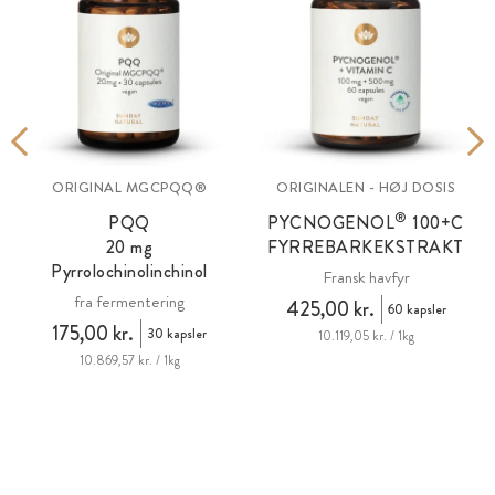
ORIGINAL MGCPQQ®
ORIGINALEN - HØJ DOSIS
®
PQQ
PYCNOGENOL
100+C
20
mg
FYRREBARKEKSTRAKT
Pyrrolochinolinchinol
Fransk havfyr
fra fermentering
425,00 kr.
60 kapsler
175,00 kr.
30 kapsler
10.119,05 kr. / 1kg
10.869,57 kr. / 1kg