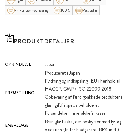
Vegan
Fruktosefri
Laktosefri
Glutenfri
Fri For Genmodificering
100 %
Pesticidfri
PRODUKTDETALJER
Japan
OPRINDELSE
Produceret i Japan
Fyldning og indkapsling i EU i henhold til
HACCP, GMP / ISO 22000:2018.
FREMSTILLING
Opbevaring af færdigpakkede produkter i
glas i giftfri specialbeholdere.
Forsendelse i mineraloliefri kasser
Brun glasflaske, der beskytter mod lys og
EMBALLAGE
oxidation (fri for blødgørere, BPA m.fl.).