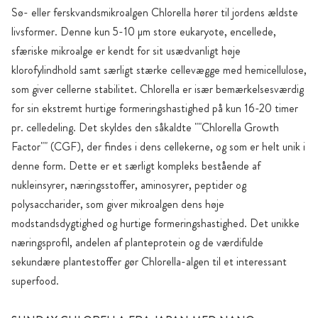
Sø- eller ferskvandsmikroalgen Chlorella hører til jordens ældste
livsformer. Denne kun 5-10 µm store eukaryote, encellede,
sfæriske mikroalge er kendt for sit usædvanligt høje
klorofylindhold samt særligt stærke cellevægge med hemicellulose,
som giver cellerne stabilitet. Chlorella er især bemærkelsesværdig
for sin ekstremt hurtige formeringshastighed på kun 16-20 timer
pr. celledeling. Det skyldes den såkaldte ""Chlorella Growth
Factor"" (CGF), der findes i dens cellekerne, og som er helt unik i
denne form. Dette er et særligt kompleks bestående af
nukleinsyrer, næringsstoffer, aminosyrer, peptider og
polysaccharider, som giver mikroalgen dens høje
modstandsdygtighed og hurtige formeringshastighed. Det unikke
næringsprofil, andelen af planteprotein og de værdifulde
sekundære plantestoffer gør Chlorella-algen til et interessant
superfood.