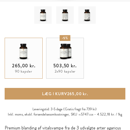
-5%
265,00 kr.
503,50 kr.
90 kapsler
2x90 kapsler
LÆG I KURV
265,00 kr.
Leveringstid:
3-5 dage
(Gratis fragt fra 739 kr)
Inkl. moms, ekskl.
forsendelsesomkostninger
,
SKU
5747
4.522,18 kr. / 1kg
N
CGB
Premium blanding af vitalsvampe fra de 3 udvalgte arter agaricus