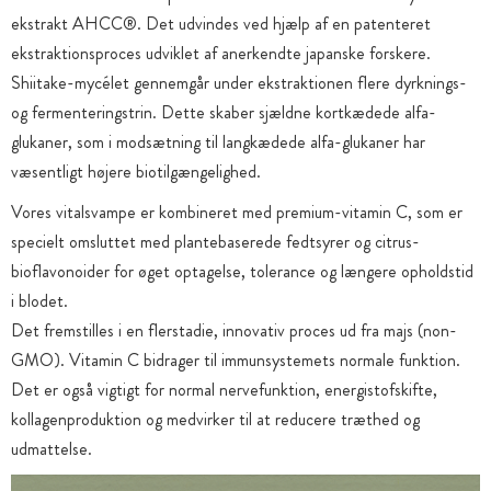
ekstrakt AHCC®. Det udvindes ved hjælp af en patenteret
ekstraktionsproces udviklet af anerkendte japanske forskere.
Shiitake-mycélet gennemgår under ekstraktionen flere dyrknings-
og fermenteringstrin. Dette skaber sjældne kortkædede alfa-
glukaner, som i modsætning til langkædede alfa-glukaner har
væsentligt højere biotilgængelighed.
Vores vitalsvampe er kombineret med premium-vitamin C, som er
specielt omsluttet med plantebaserede fedtsyrer og citrus-
bioflavonoider for øget optagelse, tolerance og længere opholdstid
i blodet.
Det fremstilles i en flerstadie, innovativ proces ud fra majs (non-
GMO). Vitamin C bidrager til immunsystemets normale funktion.
Det er også vigtigt for normal nervefunktion, energistofskifte,
kollagenproduktion og medvirker til at reducere træthed og
udmattelse.