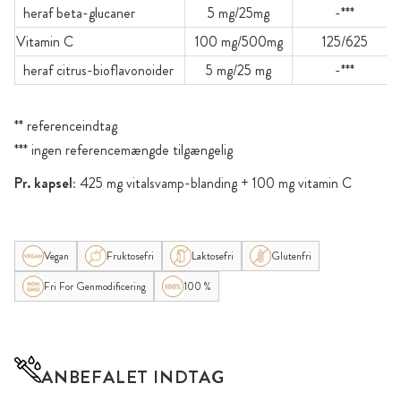
heraf beta-glucaner
5 mg/25mg
-***
Vitamin C
100 mg/500mg
125/625
heraf citrus-bioflavonoider
5 mg/25 mg
-***
** referenceindtag
*** ingen referencemængde tilgængelig
Pr. kapsel:
425 mg vitalsvamp-blanding + 100 mg vitamin C
Vegan
Fruktosefri
Laktosefri
Glutenfri
Fri For Genmodificering
100 %
ANBEFALET INDTAG