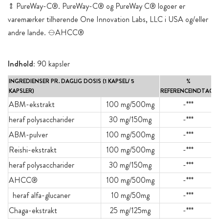
⥉ PureWay-C®. PureWay-C® og PureWay C® logoer er
varemærker tilhørende One Innovation Labs, LLC i USA og/eller
andre lande. ⦵AHCC®
Indhold:
90 kapsler
INGREDIENSER PR. DAGLIG DOSIS (1 KAPSEL/ 5
%
KAPSLER)
REFERENCEINDTAG*
ABM-ekstrakt
100 mg/500mg
-***
heraf polysaccharider
30 mg/150mg
-***
ABM-pulver
100 mg/500mg
-***
Reishi-ekstrakt
100 mg/500mg
-***
heraf polysaccharider
30 mg/150mg
-***
AHCC®
100 mg/500mg
-***
heraf alfa-glucaner
10 mg/50mg
-***
Chaga-ekstrakt
25 mg/125mg
-***