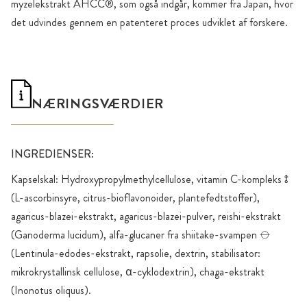
myzelekstrakt AHCC®, som også indgår, kommer fra Japan, hvor
det udvindes gennem en patenteret proces udviklet af forskere.
NÆRINGSVÆRDIER
INGREDIENSER:
Kapselskal: Hydroxypropylmethylcellulose, vitamin C-kompleks⥉
(L-ascorbinsyre, citrus-bioflavonoider, plantefedtstoffer),
agaricus-blazei-ekstrakt, agaricus-blazei-pulver, reishi-ekstrakt
(Ganoderma lucidum), alfa-glucaner fra shiitake-svampen ⦵
(Lentinula-edodes-ekstrakt, rapsolie, dextrin, stabilisator:
mikrokrystallinsk cellulose, α-cyklodextrin), chaga-ekstrakt
(Inonotus oliquus).