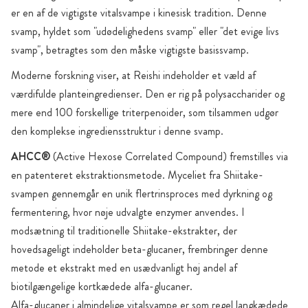
er en af de vigtigste vitalsvampe i kinesisk tradition. Denne
svamp, hyldet som "udødelighedens svamp" eller "det evige livs
svamp", betragtes som den måske vigtigste basissvamp.
Moderne forskning viser, at Reishi indeholder et væld af
værdifulde planteingredienser. Den er rig på polysaccharider og
mere end 100 forskellige triterpenoider, som tilsammen udgør
den komplekse ingrediensstruktur i denne svamp.
AHCC®
(Active Hexose Correlated Compound) fremstilles via
en patenteret ekstraktionsmetode. Myceliet fra Shiitake-
svampen gennemgår en unik flertrinsproces med dyrkning og
fermentering, hvor nøje udvalgte enzymer anvendes. I
modsætning til traditionelle Shiitake-ekstrakter, der
hovedsageligt indeholder beta-glucaner, frembringer denne
metode et ekstrakt med en usædvanligt høj andel af
biotilgængelige kortkædede alfa-glucaner.
Alfa-glucaner i almindelige vitalsvampe er som regel langkædede