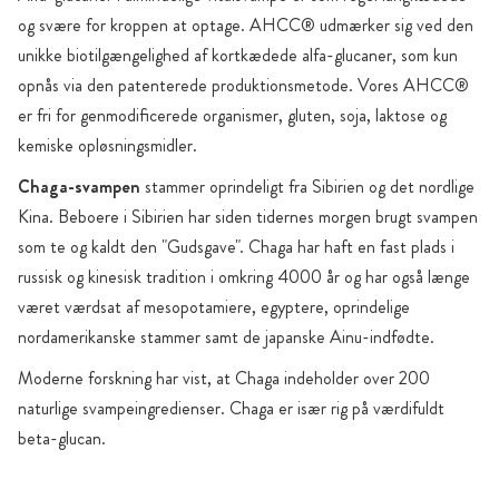
og svære for kroppen at optage. AHCC® udmærker sig ved den
unikke biotilgængelighed af kortkædede alfa-glucaner, som kun
opnås via den patenterede produktionsmetode. Vores AHCC®
er fri for genmodificerede organismer, gluten, soja, laktose og
kemiske opløsningsmidler.
Chaga-svampen
stammer oprindeligt fra Sibirien og det nordlige
Kina. Beboere i Sibirien har siden tidernes morgen brugt svampen
som te og kaldt den "Gudsgave". Chaga har haft en fast plads i
russisk og kinesisk tradition i omkring 4000 år og har også længe
været værdsat af mesopotamiere, egyptere, oprindelige
nordamerikanske stammer samt de japanske Ainu-indfødte.
Moderne forskning har vist, at Chaga indeholder over 200
naturlige svampeingredienser. Chaga er især rig på værdifuldt
beta-glucan.