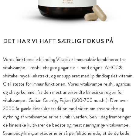
DET HAR VI HAFT SÆRLIG FOKUS PÅ
Vores funktionelle blanding Vitapilze Immunaktiv kombinerer tre
vitalsvampe – reishi, chaga og agaricus – med original AHCC®
shiitake-mycél-ekstrakt, og er suppleret med lipidindkapslet vitamin
C til støtte for immunfunktionen. Vores vitalsvampe reishi, agaricus
og chaga kommer fra den mest anerkendte kinesiske region for
vitalsvampe i Gutian County, Fujian (600-700 m.o.h.). Den over
2000 år gamle kinesiske tradition med viden om anvendelse og
dyrkning af vitalsvampe er helt unik i verden. Selv i dag frembringer
de kinesiske kultivarer de bedste og mest næringsrige vitalsvampe.
Svampedyrkningsmetoderne er så perfektionerede, at de dyrkede