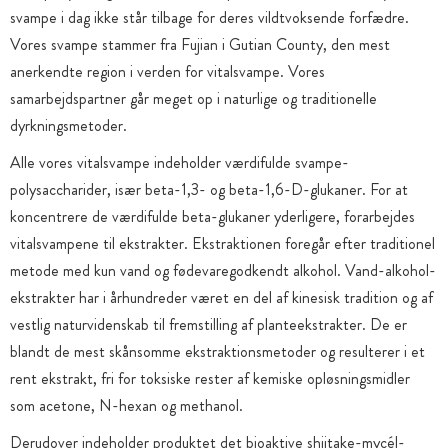
svampe i dag ikke står tilbage for deres vildtvoksende forfædre.
Vores svampe stammer fra Fujian i Gutian County, den mest
anerkendte region i verden for vitalsvampe. Vores
samarbejdspartner går meget op i naturlige og traditionelle
dyrkningsmetoder.
Alle vores vitalsvampe indeholder værdifulde svampe-
polysaccharider, især beta-1,3- og beta-1,6-D-glukaner. For at
koncentrere de værdifulde beta-glukaner yderligere, forarbejdes
vitalsvampene til ekstrakter. Ekstraktionen foregår efter traditionel
metode med kun vand og fødevaregodkendt alkohol. Vand-alkohol-
ekstrakter har i århundreder været en del af kinesisk tradition og af
vestlig naturvidenskab til fremstilling af planteekstrakter. De er
blandt de mest skånsomme ekstraktionsmetoder og resulterer i et
rent ekstrakt, fri for toksiske rester af kemiske opløsningsmidler
som acetone, N-hexan og methanol.
Derudover indeholder produktet det bioaktive shiitake-mycél-