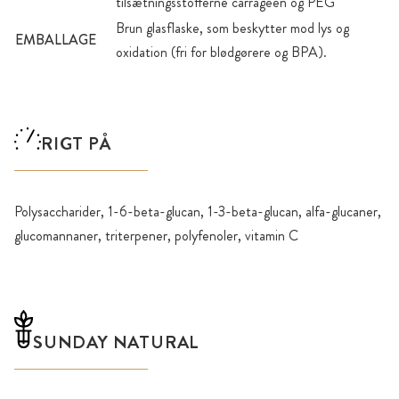
tilsætningsstofferne carrageen og PEG
Brun glasflaske, som beskytter mod lys og
EMBALLAGE
oxidation (fri for blødgørere og BPA).
RIGT PÅ
Polysaccharider, 1-6-beta-glucan, 1-3-beta-glucan, alfa-glucaner,
glucomannaner, triterpener, polyfenoler, vitamin C
SUNDAY NATURAL