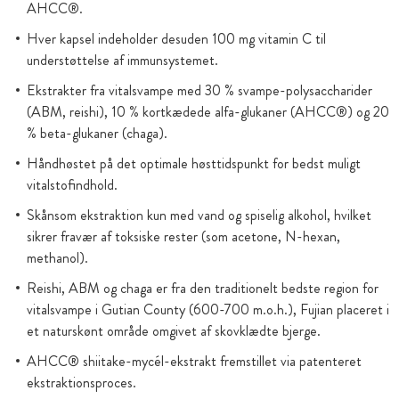
AHCC®.
Hver kapsel indeholder desuden 100 mg vitamin C til
understøttelse af immunsystemet.
Ekstrakter fra vitalsvampe med 30 % svampe-polysaccharider
(ABM, reishi), 10 % kortkædede alfa-glukaner (AHCC®) og 20
% beta-glukaner (chaga).
Håndhøstet på det optimale høsttidspunkt for bedst muligt
vitalstofindhold.
Skånsom ekstraktion kun med vand og spiselig alkohol, hvilket
sikrer fravær af toksiske rester (som acetone, N-hexan,
methanol).
Reishi, ABM og chaga er fra den traditionelt bedste region for
vitalsvampe i Gutian County (600-700 m.o.h.), Fujian placeret i
et naturskønt område omgivet af skovklædte bjerge.
AHCC® shiitake-mycél-ekstrakt fremstillet via patenteret
ekstraktionsproces.