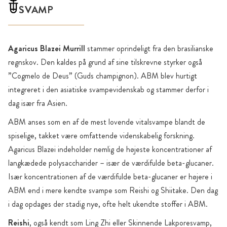
SVAMP
Agaricus Blazei Murrill
stammer oprindeligt fra den brasilianske
regnskov. Den kaldes på grund af sine tilskrevne styrker også
”Cogmelo de Deus” (Guds champignon). ABM blev hurtigt
integreret i den asiatiske svampevidenskab og stammer derfor i
dag især fra Asien.
ABM anses som en af de mest lovende vitalsvampe blandt de
spiselige, takket være omfattende videnskabelig forskning.
Agaricus Blazei indeholder nemlig de højeste koncentrationer af
langkædede polysaccharider – især de værdifulde beta-glucaner.
Især koncentrationen af de værdifulde beta-glucaner er højere i
ABM end i mere kendte svampe som Reishi og Shiitake. Den dag
i dag opdages der stadig nye, ofte helt ukendte stoffer i ABM.
Reishi
, også kendt som Ling Zhi eller Skinnende Lakporesvamp,