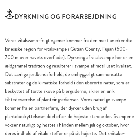
DYRKNING OG FORARBEJDNING
Vores vitalsvamp-frugtlegemer kommer fra den mest anerkendte
kinesiske region for vitalsvampe i Gutian County, Fujian (600-
700 m over havets overflade). Dyrkning af vitalsvampe her er en
ældgammel tradition og resulterer i svampe af hidtil uset kvalitet.
Det særlige jordbundsforhold, de omhyggeligt sammensatte
substrater og de klimatiske forhold i den uberørte natur, som er
beskyttet af tætte skove på bjergsiderne, sikrer en unik
tilstedeværelse af planteingredienser. Vores naturlige svampe
kommer fra en partnerfarm, der dyrker uden brug af
plantebeskyttelsesmiddel efter de højeste standarder. Svampene
vokser naturligt og høstes i hånden mellem juli og oktober, hvor
deres indhold af vitale stoffer er på sit højeste. Det shiitake-