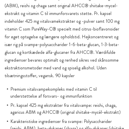
(ABM), reishi og chaga samt original AHCC® shiitake-mycel-
ekstrakt og vitamin C til immunforsvarets støtte. Pr. kapsel
indeholder 425 mg vitalsvamekstrakter og -pulver samt 100 mg
vitamin C som PureWay-C® specielt med citrus-bioflavonoider
for øget optagelse og længere opholdstid. Højkoncentreret og
især rig på svampe-polysaccharider 1-6-beta-glucan, 1-3-beta-
glucan og kortkædede alfa-glucaner fra AHCC®. Værdifulde
ingredienser bevares optimalt og renhed sikres ved skånsomme
ekstraktionsmetoder med vand og spiselig alkohol. Uden
tilsætningsstoffer, vegansk. 90 kapsler
Premium vitalsvampekompleks med vitamin C til
understøttelse af forsvars- og immunfunktion
Pr. kapsel 425 mg ekstrakter fra vitalsvampe: reishi, chaga,
agaricus ABM og AHCC® (original shiitake-mycél-ekstrakt)
Karakteristiske ingredienser fra svampe: Polysaccharider
(reishi, ABM), beta-glukaner (chaga) og alfa-glukaner (shiitake