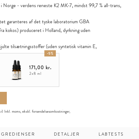
i Norge - verdens reneste K2 MK-7, mindst 99,7 % all-trans,
tet garanteres af det tyske laboratorium GBA
ra kokos) produceret i Holland, dyrkning uden
ulte tilsætningsstoffer (uden syntetisk vitamin E,
-5%
 det fedtopløselige D3 + K2 optages allerede i mundhulen
171,00 kr.
spipette for nem dosering
2x8 ml
varemærke tilhørende Kappa Bioscience AS
kr)
Inkl. moms, ekskl.
forsendelsesomkostninger
,
NGREDIENSER
DETALJER
LABTESTS