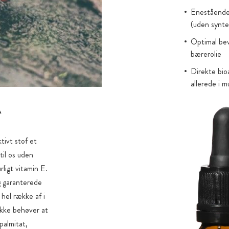
Enestående 
(uden syntet
Optimal bev
bærerolie
Direkte bio
allerede i 
Å
tivt stof et
til os uden
ligt vitamin E.
g garanterede
hel række af i
ikke behøver at
palmitat,