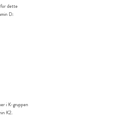
 for dette
amin D:
ner i K-gruppen
min K2.