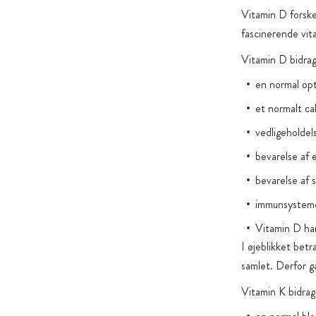
Vitamin D forske
fascinerende vit
Vitamin D bidrage
en normal opt
et normalt ca
vedligeholdel
bevarelse af 
bevarelse af 
immunsysteme
Vitamin D har
I øjeblikket bet
samlet. Derfor g
Vitamin K bidrage