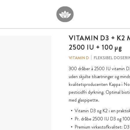
VITAMIN D3 + K2 
2500 IU + 100
µg
FLEKSIBEL DOSERI
VITAMIN D
300 dråber à 2500 IU vitamin D3 
uden skjulte tilsætninger og min
kvalitetsproducenten Kappa i No
pesticidfri dyrkning. Optimal biot
med glaspipette.
Vitamin D3 og K2 i en praktis
Pr. dråbe 2500 IU D3 og 100
Premium virkestofkvalitet: D3 s