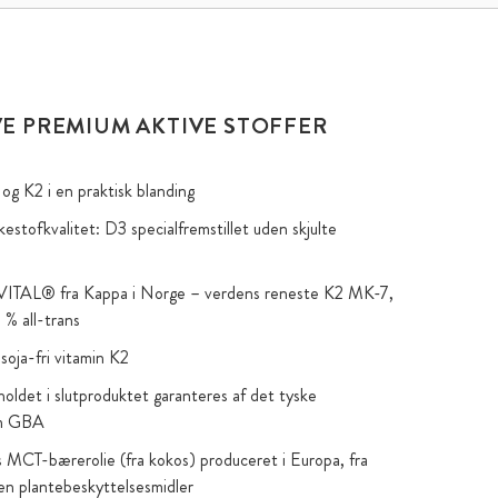
VE PREMIUM AKTIVE STOFFER
og K2 i en praktisk blanding
estofkvalitet: D3 specialfremstillet uden skjulte
2VITAL® fra Kappa i Norge – verdens reneste K2 MK-7,
 % all-trans
soja-fri vitamin K2
ldet i slutproduktet garanteres af det tyske
um GBA
s MCT-bærerolie (fra kokos) produceret i Europa, fra
en plantebeskyttelsesmidler