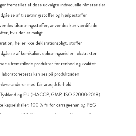
ger fremstillet af disse udvalgte individuelle råmaterialer
dgåelse af tilsætningsstoffer og hjælpestoffer
vendes tilsætningsstoffer, anvendes kun værdifulde
offer, hvis det er muligt
laration, heller ikke deklarationspligt. stoffer
gåelse af kemikalier. opløsningsmidler i ekstrakter
pecialfremstillede produkter for renhed og kvalitet
laboratorietests kan ses på produktsiden
leverandører med fair arbejdsforhold
 i Tyskland og EU (HACCP, GMP, ISO 22000:2018)
e kapselskaller: 100 % fri for carrageenan og PEG
 brunt glas, 100 % komposterbare lynlåsposer eller
tende poser af høj kvalitet
 specielle, forureningsfri beholdere