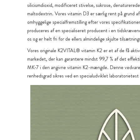
siliciumdioxid, modificeret stivelse, sukrose, denaturerede
maltodextrin. Vores vitamin D3 er særlig rent på grund a
omhyggelige specialfremstilling efter vores specifikatione
produceres af en specialiseret producent i en tidskræven
os og er helt fri for de ellers almindelige skjulte tilsætning
Vores originale K2VITAL® vitamin K2 er et af de få aktiv
markedet, der kan garantere mindst 99,7 % af det effekti
MK-7 i den angivne vitamin K2-mængde. Denne vedvare
renhedsgrad sikres ved en specialudviklet laboratorietest
MCT-oliebase for optimal beskyttelse og bedre absor
Vitamin D og vitamin K2 er fedtopløselige vitaminer, som
optages sammen med fedt. Til vores Sunday Natural vit
dråber valgte vi derfor en især højkvalitets MCT-olie frems
Holland baseret på kokosolie som bærerolie. MCT-olie ne
modsætning til andre bæreolier som olivenolie eller table