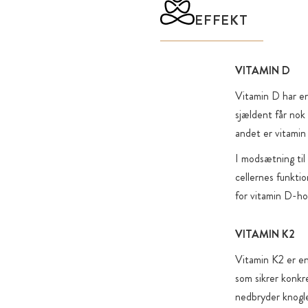
EFFEKT
VITAMIN D
Vitamin D har en 
sjældent får nok 
andet er vitamin
I modsætning til
cellernes funktio
for vitamin D-ho
VITAMIN K2
Vitamin K2 er en
som sikrer konkr
nedbryder knogle