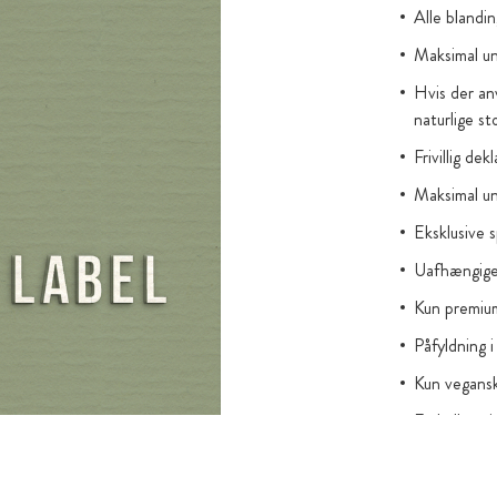
aminer og er
Alle blandin
fferne.
Maksimal un
t værdifuldt
Hvis der an
lie bekræfter,
naturlige st
Frivillig dek
legnede til
ter. Vores
Maksimal und
ler, som sikrer
Eksklusive s
Uafhængige 
Kun premium
Påfyldning
Kun vegansk
Emballage i
aromabeskyt
Opbevaring i