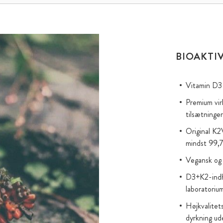
BIOAKTI
Vitamin D3 
Premium virk
tilsætninger
Original K
mindst 99,7
Vegansk og 
D3+K2-indho
laboratori
Højkvalitet
dyrkning ud