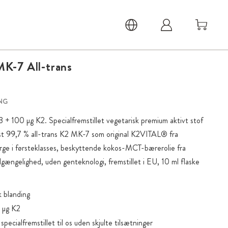
MK-7
All-trans
NG
+ 100 µg K2. Specialfremstillet vegetarisk premium aktivt stof
dst 99,7 % all-trans K2 MK-7 som original K2VITAL® fra
rge i førsteklasses, beskyttende kokos-MCT-bærerolie fra
ilgængelighed, uden genteknologi, fremstillet i EU, 10 ml flaske
k blanding
 µg K2
pecialfremstillet til os uden skjulte tilsætninger