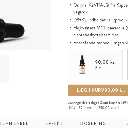
Original K2VITAL® fra Kappa 
vegansk.
D3+K2-indholdet i slutproduk
Højkvalitets MCT-bærerolie (f
plantebeskyttelsesmidler
Enestående renhed – ingen skj
ascorbylpalmitat, palmeolie)
Direkte bioaktiv via oliebase:
90,00 kr.
Miljøvenlig glasflaske med gla
8 ml
K2VITAL® er et registreret 
LÆG I KURV
90,00 kr.
Leveringstid:
3-5 dage
(Gratis fragt fra 739 
SKU
3944
11.250,00 kr. / 1l
N
CGB
LEAN LABEL
EFFEKT
DOSERING
I