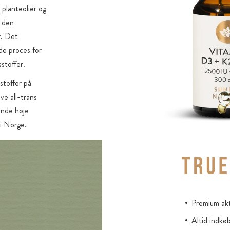
 planteolier og
f den
r. Det
de proces for
sstoffer.
stoffer på
ve all-trans
nde høje
 i Norge.
ption
 kun kan
amin D3 + K2
tillet i
Premium akt
dbryder, i
tpressemidler
Altid indkø