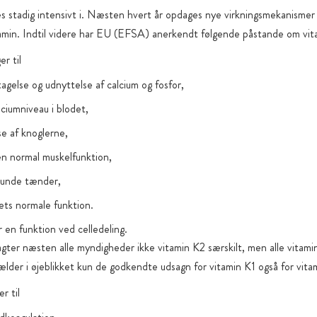
s stadig intensivt i. Næsten hvert år opdages nye virkningsmekanismer
amin. Indtil videre har EU (EFSA) anerkendt følgende påstande om vit
r til
agelse og udnyttelse af calcium og fosfor,
lciumniveau i blodet,
se af knoglerne,
en normal muskelfunktion,
sunde tænder,
ts normale funktion.
 en funktion ved celledeling.
ragter næsten alle myndigheder ikke vitamin K2 særskilt, men alle vitami
ælder i øjeblikket kun de godkendte udsagn for vitamin K1 også for vita
r til