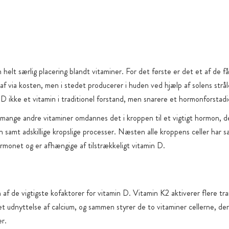
Forsendelse 
Alle produk
(uden lovpli
smagsstoffer
Vi undgår ti
helt særlig placering blandt vitaminer. For det første er det et af de få
dem kun bev
af via kosten, men i stedet producerer i huden ved hjælp af solens strål
funktionell
 D ikke et vitamin i traditionel forstand, men snarere et hormonforstadi
 mange andre vitaminer omdannes det i kroppen til et vigtigt hormon, de
n samt adskillige kropslige processer. Næsten alle kroppens celler har s
rmonet og er afhængige af tilstrækkeligt vitamin D.
 af de vigtigste kofaktorer for vitamin D. Vitamin K2 aktiverer flere tr
et udnyttelse af calcium, og sammen styrer de to vitaminer cellerne, de
r.