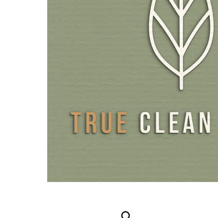
som calciumcarbonat, stort set ikke de fedtopløselige vit
derfor det bedste valg for optimal beskyttelse af aktivsto
Samtidig udgør de mellemkædede fedtsyrer i bæreolien e
næringsstof i sig selv. Producenten af vores kokos MCT-o
at der ikke anvendes aber ved høsten af kokosnødderne.
Olier er også særligt behagelige at anvende og er også ve
personer, der har svært ved at synke kapsler eller tablet
højdosisolier leveres i glasflasker med præcisionsdråbetæl
en nøjagtig dosering.