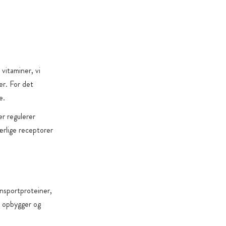
i mineraloliefri kartoner
ter er 100 % fri for: magnesiumstearat, nanopartikler
gtige undtagelser), genteknologi, kunstige farver og
, titandioxid
lsat sukker og sødestoffer, hvor det er muligt. Vi bruger
 vitaminer, vi
idst og målrettet i udvalgte tilfælde – for eksempel når
er. For det
e eller produktspecifikke årsager gør det nødvendigt
e.
r regulerer
ærlige receptorer
ansportproteiner,
r opbygger og