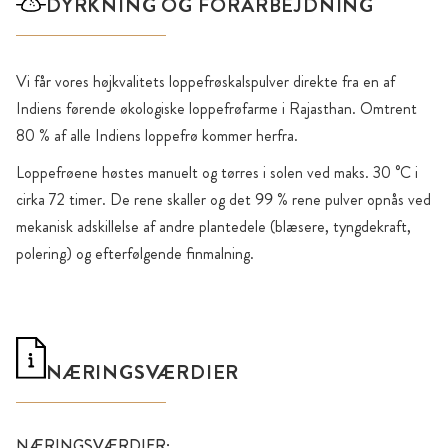
DYRKNING OG FORARBEJDNING
Vi får vores højkvalitets loppefrøskalspulver direkte fra en af
Indiens førende økologiske loppefrøfarme i Rajasthan. Omtrent
80 % af alle Indiens loppefrø kommer herfra.
Loppefrøene høstes manuelt og tørres i solen ved maks. 30 °C i
cirka 72 timer. De rene skaller og det 99 % rene pulver opnås ved
mekanisk adskillelse af andre plantedele (blæsere, tyngdekraft,
polering) og efterfølgende finmalning.
NÆRINGSVÆRDIER
NÆRINGSVÆRDIER: