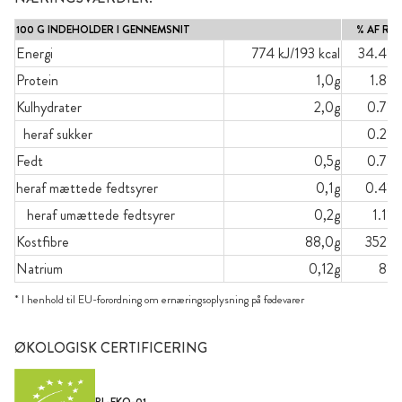
100 G INDEHOLDER I GENNEMSNIT
% AF RI*
Energi
774 kJ/193 kcal
34.4%
Protein
1,0g
1.8%
Kulhydrater
2,0g
0.7%
heraf sukker
0.2%
Fedt
0,5g
0.7%
heraf mættede fedtsyrer
0,1g
0.4%
heraf umættede fedtsyrer
0,2g
1.1%
Kostfibre
88,0g
352%
Natrium
0,12g
8%
* I henhold til EU-forordning om ernæringsoplysning på fødevarer
ØKOLOGISK CERTIFICERING