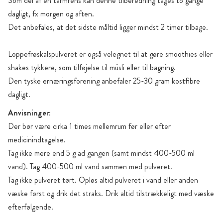
Som del af en tarmrens kan denne tilberedning tages to gange
dagligt, fx morgen og aften.
Det anbefales, at det sidste måltid ligger mindst 2 timer tilbage.
Loppefrøskalspulveret er også velegnet til at gøre smoothies eller
shakes tykkere, som tilføjelse til müsli eller til bagning.
Den tyske ernæringsforening anbefaler 25-30 gram kostfibre
dagligt.
Anvisninger:
Der bør være cirka 1 times mellemrum før eller efter
medicinindtagelse.
Tag ikke mere end 5 g ad gangen (samt mindst 400-500 ml
vand). Tag 400-500 ml vand sammen med pulveret.
Tag ikke pulveret tørt. Opløs altid pulveret i vand eller anden
væske først og drik det straks. Drik altid tilstrækkeligt med væske
efterfølgende.