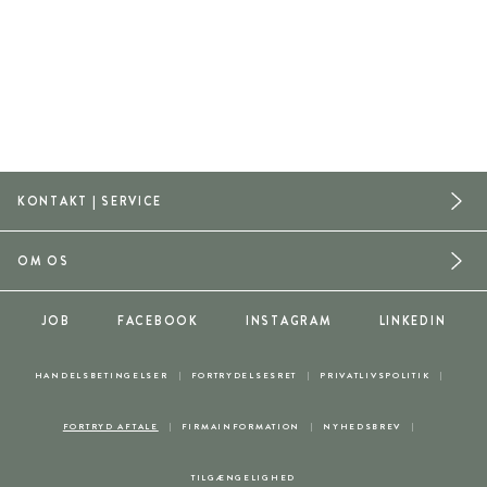
KONTAKT | SERVICE
OM OS
JOB
FACEBOOK
INSTAGRAM
LINKEDIN
HANDELSBETINGELSER
FORTRYDELSESRET
PRIVATLIVSPOLITIK
FORTRYD AFTALE
FIRMAINFORMATION
NYHEDSBREV
TILGÆNGELIGHED