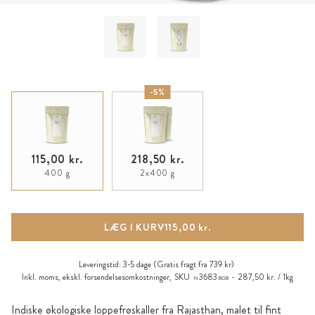
-5%
115,00 kr.
218,50 kr.
400 g
2x400 g
LÆG I KURV
115,00 kr.
Leveringstid:
3-5 dage
(Gratis fragt fra 739 kr)
Inkl. moms, ekskl.
forsendelsesomkostninger
,
SKU
3683
287,50 kr. / 1kg
N
BGB
Indiske økologiske loppefrøskaller fra Rajasthan, malet til fint