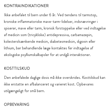
KONTRAINDIKATIONER
Ikke anbefalet til børn under 6 år. Ved tendens til tarmstop,
kroniske inflammatoriske mave-tarm-lidelser, indsnævringer i
spiserør, mave eller tarm, kronisk forstoppelse eller ved indtagelse
af medicin som (tricykliske) antidepressiva, carbamazepin,
kolesterolsænkende medicin, diabetesmedicin, digoxin eller
lithium, bør behandlende læge kontaktes før indtagelse af
økologiske psylliumskalkapsler for at undgå interaktioner.
KOSTTILSKUD
Den anbefalede daglige dosis må ikke overskrides. Kosttilskud kan
ikke erstatte en afbalanceret og varieret kost. Opbevares
utilgængeligt for små børn.
OPBEVARING