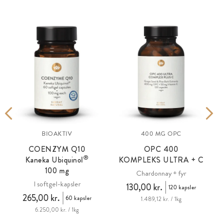
BIOAKTIV
400 MG OPC
COENZYM Q10
OPC
400
®
Kaneka Ubiquinol
KOMPLEKS ULTRA + C
100 mg
Chardonnay + fyr
I softgel-kapsler
130,00 kr.
120 kapsler
265,00 kr.
60 kapsler
1.489,12 kr. / 1kg
6.250,00 kr. / 1kg