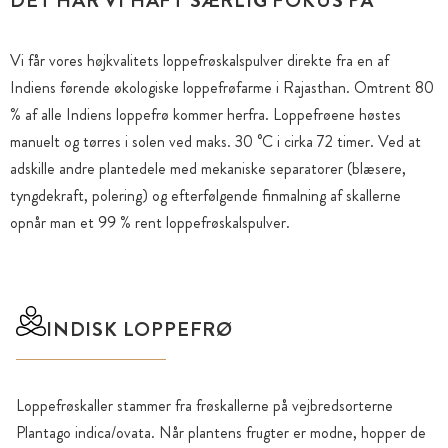
DET HAR VI HAFT SÆRLIG FOKUS PÅ
Vi får vores højkvalitets loppefrøskalspulver direkte fra en af
Indiens førende økologiske loppefrøfarme i Rajasthan. Omtrent 80
% af alle Indiens loppefrø kommer herfra. Loppefrøene høstes
manuelt og tørres i solen ved maks. 30 °C i cirka 72 timer. Ved at
adskille andre plantedele med mekaniske separatorer (blæsere,
tyngdekraft, polering) og efterfølgende finmalning af skallerne
opnår man et 99 % rent loppefrøskalspulver.
INDISK LOPPEFRØ
Loppefrøskaller stammer fra frøskallerne på vejbredsorterne
Plantago indica/ovata. Når plantens frugter er modne, hopper de