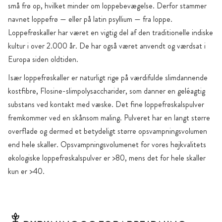
små frø op, hvilket minder om loppebevægelse. Derfor stammer
navnet loppefrø — eller på latin psyllium — fra loppe.
Loppefrøskaller har været en vigtig del af den traditionelle indiske
kultur i over 2.000 år. De har også været anvendt og værdsat i
Europa siden oldtiden.
Især loppefrøskaller er naturligt rige på værdifulde slimdannende
kostfibre, Flosine-slimpolysaccharider, som danner en geléagtig
substans ved kontakt med væske. Det fine loppefrøskalspulver
fremkommer ved en skånsom maling. Pulveret har en langt større
overflade og dermed et betydeligt større opsvampningsvolumen
end hele skaller. Opsvampningsvolumenet for vores højkvalitets
økologiske loppefrøskalspulver er >80, mens det for hele skaller
kun er >40.