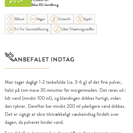
PL-EKO-01
Ikke-EU-landbrug
Råkost
Vegan
Glutenfri
Sojafri
Fri For Genmodificering
Uden Tilsætningsstoffer
ANBEFALET INDTAG
Man tager dagligt 1-2 teskefulde (ca. 3-6 g) af det fine pulver,
helst på tom mave 30 minutter før morgenmaden. Det røres ud i
lidt vand (mindst 100 ml), og blandingen drikkes hurtigt, inden
den tykner. Derefter bør mindst 200 ml yderligere vand drikkes.
Det er vigtigt at sikre tilstrækkeligt væskeindtag fordelt over
dagen, da pulveret binder vand.