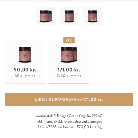
-5%
90,00 kr.
171,00 kr.
60 gummies
2x60 gummies
LÆG I KURV
180,00 kr.
171,00 kr.
Leveringstid:
3-5 dage
(Gratis fragt fra 739 kr)
Inkl. moms, ekskl.
forsendelsesomkostninger
,
SKU
7268
-bundle
570,00 kr. / 1kg
N
CGB