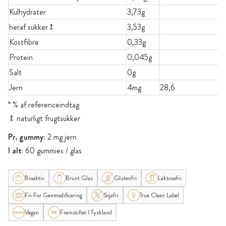
Kulhydrater
3,73g
heraf sukker⥉
3,53g
Kostfibre
0,33g
Protein
0,045g
Salt
0g
Jern
4mg
28,6
* % af referenceindtag
⥉ naturligt frugtsukker
Pr. gummy:
2 mg jern
I alt:
60 gummies / glas
Bioaktiv
Brunt Glas
Glutenfri
Laktosefri
Fri For Genmodificering
Sojafri
True Clean Label
Vegan
Fremstillet I Tyskland