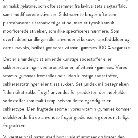
animalsk gelatine, som ofte stammer fra lavkvalitets slagteaffald,
samt modificerede stivelser. Sidstnævnte bruges ofte som
plantebaseret alternativ til gelatine, men er typisk kemisk
modificerede stivelser, som ikke specificeres nærmere. Som
overfladebehandlingsmidler anvender vi kokos-, rapsfedtkilder og
carnaubavoks, hvilket gør vores vitamin-gummies 100 % veganske.
Det er almindeligt at anvende kunstige sødestoffer eller
sukkererstatninger ved produktionen af vitamin-gummies. Vores
vitamin-gummies fremstilles helt uden kunstige sødestoffer,
sukkererstatninger eller tilsat sukker. Set juridisk må betegnelsen
"uden tilsat sukker" også anvendes for produkter, der indeholder
sødestoffer som maltitsirup, selvom dette egentlig er en
sukkertype. Den frugtede sødme i vores vitamin-gummies kommer
udelukkende fra de anvendte frugtingredienser og deres naturlige
frugtsukker.
Vi vægter også naturlighed højt i valg af aromaer og bruger den