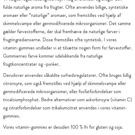
fulde naturlige aroma fra frugter. Ofte anvendes billige, syntetiske
aromaer eller ”naturlige” aromaer, som fremstilles ved hjælp af
skimmelsvampe eller genmodificerede mikroorganismer. Det samme
gælder farvestofferne, der skal fremhæve de naturlige farver i
frugtingredienserne. Disse fremstilles ofte syntetisk. I vores
vitamin-gummies undlader vi at tilsætte nogen form for farvestoffer.
Gummiernes farve kommer udelukkende fra naturlige
frugtkoncentrater og -puréer.
Derudover anvendes såkaldte surhedsregulatorer. Ofte bruges billig
citronsyre, som også fremstilles ved hjælp af skimmelsvampe eller
genmodificerede mikroorganismer, eller fosfatforbindelser som
tricalciumphosphat. Bedre alternativer som askorbinsyre (vitamin C)
og citratforbindelser som trikaliumcitrat anvendes i vores vitamin-
gummies.
Vores vitamin-gummies er desuden 100 % fri for gluten og soja.