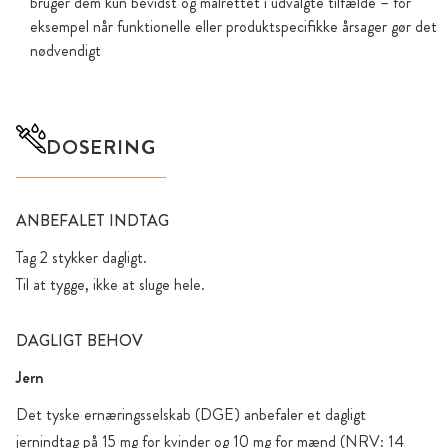
bruger dem kun bevidst og målrettet i udvalgte tilfælde – for
eksempel når funktionelle eller produktspecifikke årsager gør det
nødvendigt
DOSERING
ANBEFALET INDTAG
Tag 2 stykker dagligt.
Til at tygge, ikke at sluge hele.
DAGLIGT BEHOV
Jern
Det tyske ernæringsselskab (DGE) anbefaler et dagligt
jernindtag på 15 mg for kvinder og 10 mg for mænd (NRV: 14