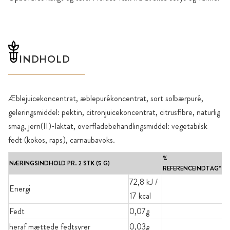
INDHOLD
Æblejuicekoncentrat, æblepurékoncentrat, sort solbærpuré,
geleringsmiddel: pektin, citronjuicekoncentrat, citrusfibre, naturlig
smag, jern(II)-laktat, overfladebehandlingsmiddel: vegetabilsk
fedt (kokos, raps), carnaubavoks.
%
NÆRINGSINDHOLD PR. 2 STK (5 G)
REFERENCEINDTAG*
72,8 kJ /
Energi
17 kcal
Fedt
0,07g
heraf mættede fedtsyrer
0,03g