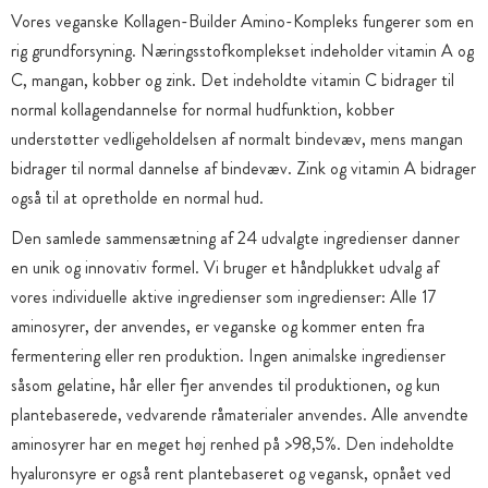
Vores veganske Kollagen-Builder Amino-Kompleks fungerer som en
rig grundforsyning. Næringsstofkomplekset indeholder vitamin A og
C, mangan, kobber og zink. Det indeholdte vitamin C bidrager til
normal kollagendannelse for normal hudfunktion, kobber
understøtter vedligeholdelsen af normalt bindevæv, mens mangan
bidrager til normal dannelse af bindevæv. Zink og vitamin A bidrager
også til at opretholde en normal hud.
Den samlede sammensætning af 24 udvalgte ingredienser danner
en unik og innovativ formel. Vi bruger et håndplukket udvalg af
vores individuelle aktive ingredienser som ingredienser: Alle 17
aminosyrer, der anvendes, er veganske og kommer enten fra
fermentering eller ren produktion. Ingen animalske ingredienser
såsom gelatine, hår eller fjer anvendes til produktionen, og kun
plantebaserede, vedvarende råmaterialer anvendes. Alle anvendte
aminosyrer har en meget høj renhed på >98,5%. Den indeholdte
hyaluronsyre er også rent plantebaseret og vegansk, opnået ved