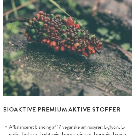
BIOAKTIVE PREMIUM AKTIVE STOFFER
Afbalanceret blanding af 17 veganske aminosyrer: L-glycin, L-
prolin, L-alanin, L-glutamin, L-asparaginsyre, L-arginin, L-serin,