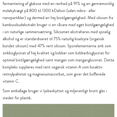
fermentering af glukose med en renhed på 91% og en gennemsnitlig
molekylvægt på 800 til 1300 kDalton (uden mikro- eller
nanopartikler) og dermed en høj biotilgængelighed. Med silicium fra
bambusskudekstrakt bruger vi en råvare med øget biotilgængelighed
i sin naturlige sammensætning. Siliciumet ekstraheres med spiselig
alkohol og er standardiseret til 75% naturlig kiselsyre (organisk
bundet silicium) med 47% rent silicium. Sporelementerne zink som
zinkbisglycinat af høj kvalitet og kobber som kobberbisglycinat for
optimal biotilgængelighed samt mangan som mangangluconat. Dette
kompleks suppleres med rent vegansk vitamin A som bioaktiv
retinylpalmitat og magnesiumascorbat, som giver det bufferede
vitamin C.
Som emballage bruger vi lysbeskyttet og miljøvenligt brunt glas i
stedet for plastik.