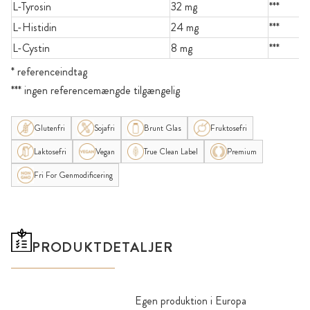
L-Tyrosin
32 mg
***
L-Histidin
24 mg
***
L-Cystin
8 mg
***
* referenceindtag
*** ingen referencemængde tilgængelig
Glutenfri
Sojafri
Brunt Glas
Fruktosefri
Laktosefri
Vegan
True Clean Label
Premium
Fri For Genmodificering
PRODUKTDETALJER
Egen produktion i Europa