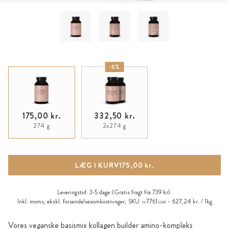
-5%
175,00 kr.
332,50 kr.
274 g
2x274 g
LÆG I KURV
175,00 kr.
Leveringstid:
3-5 dage
(Gratis fragt fra 739 kr)
Inkl. moms, ekskl.
forsendelsesomkostninger
,
SKU
7761
627,24 kr. / 1kg
N
CGB
Vores veganske basismix kollagen builder amino-kompleks