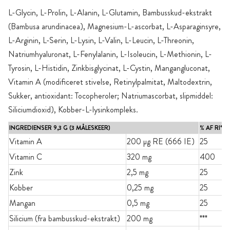
L-Glycin, L-Prolin, L-Alanin, L-Glutamin, Bambusskud-ekstrakt
(Bambusa arundinacea), Magnesium-L-ascorbat, L-Asparaginsyre,
L-Arginin, L-Serin, L-Lysin, L-Valin, L-Leucin, L-Threonin,
Natriumhyaluronat, L-Fenylalanin, L-Isoleucin, L-Methionin, L-
Tyrosin, L-Histidin, Zinkbisglycinat, L-Cystin, Mangangluconat,
Vitamin A (modificeret stivelse, Retinylpalmitat, Maltodextrin,
Sukker, antioxidant: Tocopheroler; Natriumascorbat, slipmiddel:
Siliciumdioxid), Kobber-L-lysinkompleks.
INGREDIENSER 9,3 G (3 MÅLESKEER)
% AF RI**
Vitamin A
200 µg RE (666 IE)
25
Vitamin C
320 mg
400
Zink
2,5 mg
25
Kobber
0,25 mg
25
Mangan
0,5 mg
25
Silicium (fra bambusskud-ekstrakt)
200 mg
***