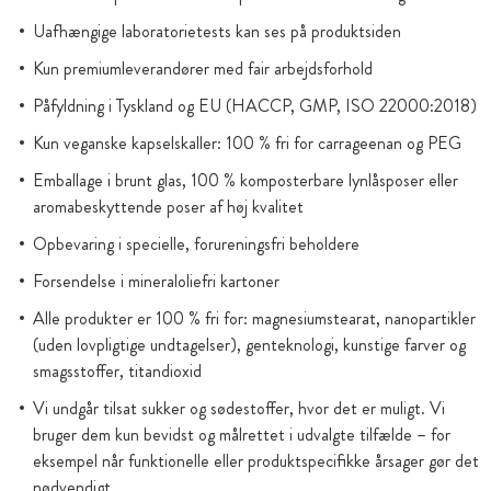
Uafhængige laboratorietests kan ses på produktsiden
Kun premiumleverandører med fair arbejdsforhold
Påfyldning i Tyskland og EU (HACCP, GMP, ISO 22000:2018)
Kun veganske kapselskaller: 100 % fri for carrageenan og PEG
Emballage i brunt glas, 100 % komposterbare lynlåsposer eller
aromabeskyttende poser af høj kvalitet
Opbevaring i specielle, forureningsfri beholdere
Forsendelse i mineraloliefri kartoner
Alle produkter er 100 % fri for: magnesiumstearat, nanopartikler
(uden lovpligtige undtagelser), genteknologi, kunstige farver og
smagsstoffer, titandioxid
Vi undgår tilsat sukker og sødestoffer, hvor det er muligt. Vi
bruger dem kun bevidst og målrettet i udvalgte tilfælde – for
eksempel når funktionelle eller produktspecifikke årsager gør det
nødvendigt