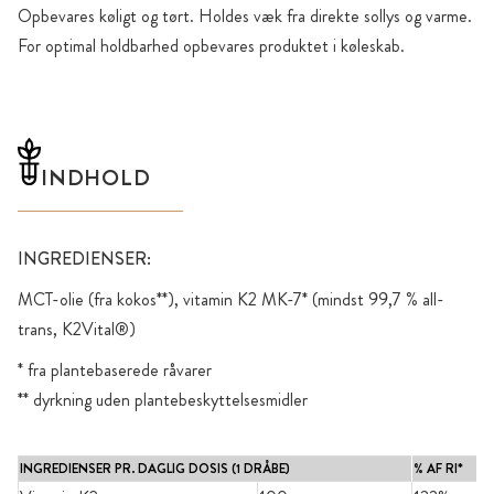
Opbevares køligt og tørt. Holdes væk fra direkte sollys og varme.
For optimal holdbarhed opbevares produktet i køleskab.
INDHOLD
INGREDIENSER:
MCT-olie (fra kokos**), vitamin K2 MK-7* (mindst 99,7 % all-
trans, K2Vital®)
* fra plantebaserede råvarer
** dyrkning uden plantebeskyttelsesmidler
INGREDIENSER PR. DAGLIG DOSIS (1 DRÅBE)
% AF RI*