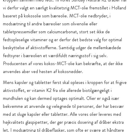
vi derfor valgt en særligt kvalitetsrig MCT-olie fremstillet i Holland
baseret på kokosolie som bæreolie. MCT-olie nedbryder, i
modsætning til andre bæreolier som olivenolie eller
tabletpressemidler som calciumcarbonat, stort set ikke de
fedtopløselige vitaminer og er derfor det bedste valg for optimal
beskyttelse af aktivstofferne. Samtidig udgør de mellemkædede
fedtsyrer i bæreolien et værdifuldt næringsstof i sig selv.
Producenten af vores kokos-MCT-olie kan bekræfte, at der ikke
anvendes aber ved høsten af kokosnødder.
Mens kapsler og tabletter først skal opløses i kroppen for at frigive
aktivstoffet, er vitamin K2 fra olie allerede biotilgængeligt i
mundhulen og kan dermed optages optimalt. Olier er også især
bekvemme at anvende og velegnede til personer, der har besvær
med at sluge kapsler eller tabletter. Alle vores olier leveres med
højkvalitets glaspipetter, der gør præcis dosering af dråber ekstra
let. I modsætning til dråbeflasker, som ofte er svære at håndtere