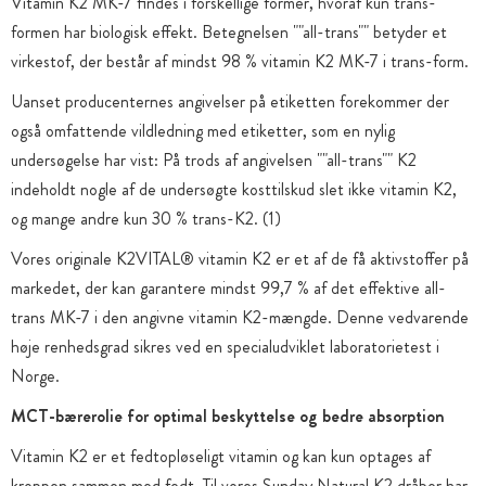
Vitamin K2 MK-7 findes i forskellige former, hvoraf kun trans-
formen har biologisk effekt. Betegnelsen ""all-trans"" betyder et
virkestof, der består af mindst 98 % vitamin K2 MK-7 i trans-form.
Uanset producenternes angivelser på etiketten forekommer der
også omfattende vildledning med etiketter, som en nylig
undersøgelse har vist: På trods af angivelsen ""all-trans"" K2
indeholdt nogle af de undersøgte kosttilskud slet ikke vitamin K2,
og mange andre kun 30 % trans-K2. (1)
Vores originale K2VITAL® vitamin K2 er et af de få aktivstoffer på
markedet, der kan garantere mindst 99,7 % af det effektive all-
trans MK-7 i den angivne vitamin K2-mængde. Denne vedvarende
høje renhedsgrad sikres ved en specialudviklet laboratorietest i
Norge.
MCT-bærerolie for optimal beskyttelse og bedre absorption
Vitamin K2 er et fedtopløseligt vitamin og kan kun optages af
kroppen sammen med fedt. Til vores Sunday Natural K2 dråber har