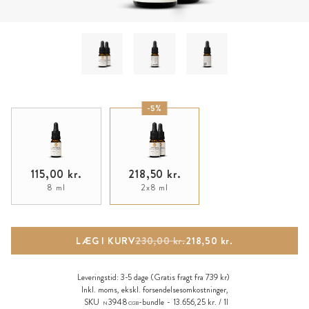
-5%
115,00 kr.
218,50 kr.
8 ml
2x8 ml
LÆG I KURV
230,00 kr.
218,50 kr.
Leveringstid:
3-5 dage
(Gratis fragt fra 739 kr)
Inkl. moms, ekskl.
forsendelsesomkostninger
,
SKU
3948
-bundle
13.656,25 kr. / 1l
N
CGB