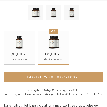
-5%
90,00 kr.
171,00 kr.
120 kapsler
2x120 kapsler
LÆG I KURV
180,00 kr.
171,00 kr.
Leveringstid:
3-5 dage
(Gratis fragt fra 739 kr)
Inkl. moms, ekskl.
forsendelsesomkostninger
,
SKU
5413
-bundle
565,10 kr. / 1kg
N
CGB
Kaliumcitrat i let basisk citratform med særlig god optagelse og