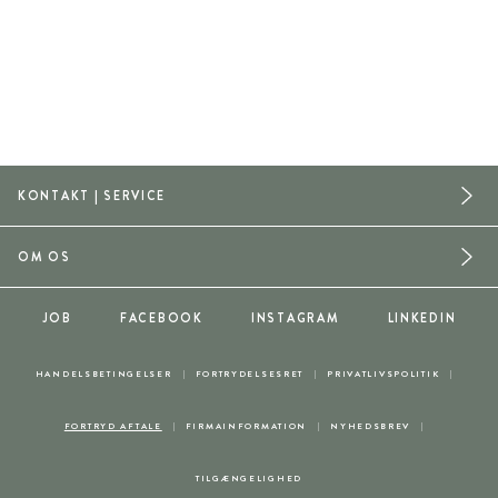
KONTAKT | SERVICE
OM OS
JOB
FACEBOOK
INSTAGRAM
LINKEDIN
HANDELSBETINGELSER
FORTRYDELSESRET
PRIVATLIVSPOLITIK
FORTRYD AFTALE
FIRMAINFORMATION
NYHEDSBREV
TILGÆNGELIGHED