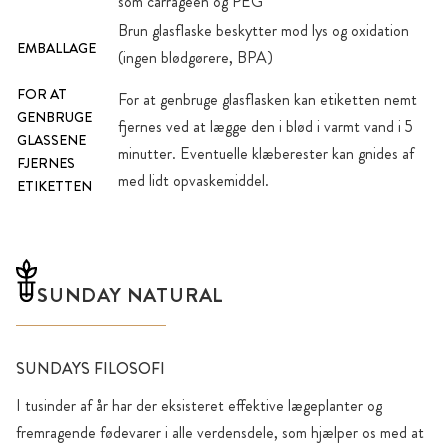
som carrageen og PEG
Brun glasflaske beskytter mod lys og oxidation
EMBALLAGE
(ingen blødgørere, BPA)
FOR AT
For at genbruge glasflasken kan etiketten nemt
GENBRUGE
fjernes ved at lægge den i blød i varmt vand i 5
GLASSENE
minutter. Eventuelle klæberester kan gnides af
FJERNES
med lidt opvaskemiddel.
ETIKETTEN
SUNDAY NATURAL
SUNDAYS FILOSOFI
I tusinder af år har der eksisteret effektive lægeplanter og
fremragende fødevarer i alle verdensdele, som hjælper os med at