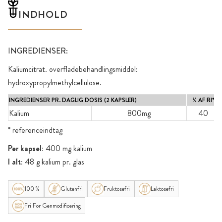
INDHOLD
INGREDIENSER:
Kaliumcitrat. overfladebehandlingsmiddel:
hydroxypropylmethylcellulose.
INGREDIENSER PR. DAGLIG DOSIS (2 KAPSLER)
% AF RI*
Kalium
800mg
40
* referenceindtag
Per kapsel:
400 mg kalium
I alt:
48 g kalium pr. glas
100 %
Glutenfri
Fruktosefri
Laktosefri
Fri For Genmodificering