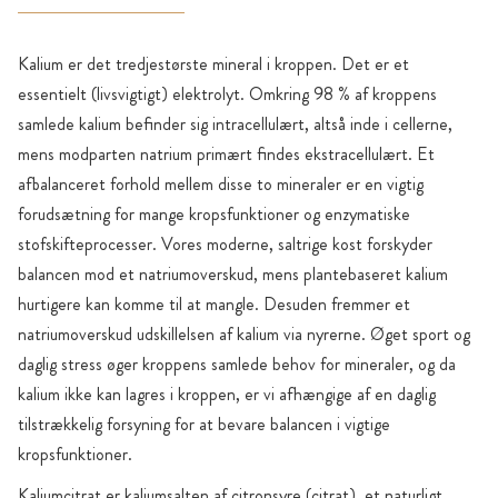
Kalium er det tredjestørste mineral i kroppen. Det er et
essentielt (livsvigtigt) elektrolyt. Omkring 98 % af kroppens
samlede kalium befinder sig intracellulært, altså inde i cellerne,
mens modparten natrium primært findes ekstracellulært. Et
afbalanceret forhold mellem disse to mineraler er en vigtig
forudsætning for mange kropsfunktioner og enzymatiske
stofskifteprocesser. Vores moderne, saltrige kost forskyder
balancen mod et natriumoverskud, mens plantebaseret kalium
hurtigere kan komme til at mangle. Desuden fremmer et
natriumoverskud udskillelsen af kalium via nyrerne. Øget sport og
daglig stress øger kroppens samlede behov for mineraler, og da
kalium ikke kan lagres i kroppen, er vi afhængige af en daglig
tilstrækkelig forsyning for at bevare balancen i vigtige
kropsfunktioner.
Kaliumcitrat er kaliumsalten af citronsyre (citrat), et naturligt