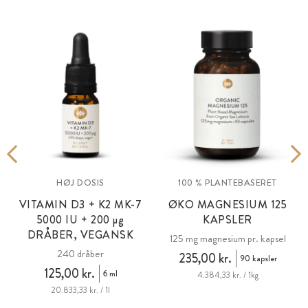
HØJ DOSIS
100 % PLANTEBASERET
VITAMIN D3 + K2 MK-7
ØKO MAGNESIUM 125
5000 IU + 200 µg
KAPSLER
DRÅBER, VEGANSK
125 mg magnesium pr. kapsel
240 dråber
235,00 kr.
90 kapsler
125,00 kr.
6 ml
4.384,33 kr. / 1kg
20.833,33 kr. / 1l