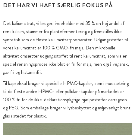
DET HAR VI HAFT SÆRLIG FOKUS PÅ
Det kaliumcitrat, vi bruger, indeholder med 35 % en høj andel af
rent kalium, stammer fra plantefermentering og fremstilles ikke
syntetisk som de fleste kaliumcitratpræparater. Udgangsstoffet til
vores kaliumcitrat er 100 % GMO-fri majs. Den mikrobielle
aktivitet omsætter udgangsstoffet til rent kaliumcitrat, som via en
speciel rensningsproces ikke blot er fri for majs, men også vegansk,
gærfri og histaminfri.
Til kapselskal bruger vi specielle HPMC-kapsler, som i modsætning
til de fleste andre HPMC- eller pullulan-kapsler på markedet er
100 % fri for de ikke-deklarationspligtige hjælpestoffer carrageen
og PEG. Som emballage bruger vi lysbeskyttet og miljøvenligt brunt
glas i stedet for plastik.