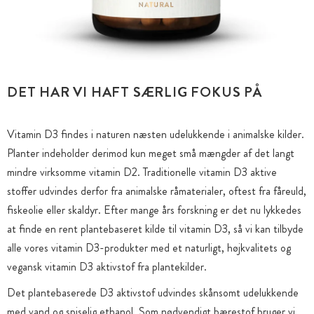
DET HAR VI HAFT SÆRLIG FOKUS PÅ
Vitamin D3 findes i naturen næsten udelukkende i animalske kilder.
Planter indeholder derimod kun meget små mængder af det langt
mindre virksomme vitamin D2. Traditionelle vitamin D3 aktive
stoffer udvindes derfor fra animalske råmaterialer, oftest fra fåreuld,
fiskeolie eller skaldyr. Efter mange års forskning er det nu lykkedes
at finde en rent plantebaseret kilde til vitamin D3, så vi kan tilbyde
alle vores vitamin D3-produkter med et naturligt, højkvalitets og
vegansk vitamin D3 aktivstof fra plantekilder.
Det plantebaserede D3 aktivstof udvindes skånsomt udelukkende
med vand og spiselig ethanol. Som nødvendigt bærestof bruger vi