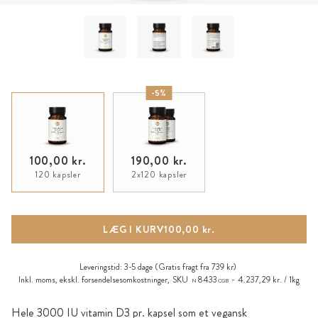
-5%
100,00 kr.
190,00 kr.
120 kapsler
2x120 kapsler
LÆG I KURV
100,00 kr.
Leveringstid:
3-5 dage
(Gratis fragt fra 739 kr)
Inkl. moms, ekskl.
forsendelsesomkostninger
,
SKU
8433
4.237,29 kr. / 1kg
N
CGB
Hele 3000 IU vitamin D3 pr. kapsel som et vegansk