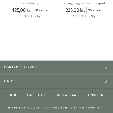
Fransk havfyr
125 mg magnesium pr. kapsel
425,00 kr.
235,00 kr.
60 kapsler
90 kapsler
10.119,05 kr. / 1kg
4.384,33 kr. / 1kg
KONTAKT | SERVICE
OM OS
JOB
FACEBOOK
INSTAGRAM
LINKEDIN
HANDELSBETINGELSER
FORTRYDELSESRET
PRIVATLIVSPOLITIK