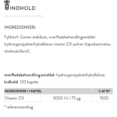
INDHOLD
INGREDIENSER:
Fyldstof: Gummi arabikum, overfladebehandlingsmiddel:
hydroxypropylmethylcellulose vitamin D3-pulver (tapiokastivelse,
cholecalciferol).
overfladebehandlingsmiddel:
hydroxypropylmethylcellulose.
Indhold:
120 kapsler
INGREDIENSER / 1 KAPSEL
% AF RI*
Vitamin D3
3000 IU / 75 µg
1500
* referenceindtag