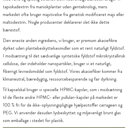
tapiokadextrin fra maniokplanter uden genteknologi, mens
markedet ofte bruger majstivelse fra genetisk modificeret majs eller
maltodextrin. Nogle producenter deklarerer slet ikke dette
bærestof.
Den eneste anden ingrediens, vi bruger, er premium akaciefibre
dyrket uden plantebeskyttelsesmidler som et rent naturligt fyldstof.
I modsætning til det sædvanlige syntetiske fyldstof mikrokrystallinsk
cellulose, der indeholder nanopartikler, bruger vi et naturligt,
fiberrigt levnedsmiddel som fyldstof. Vores akaciefiber kommer fra
klimaneutral, bæredygtig, ressourcebesparende og fair dyrkning.
Til kapselskal bruger vi specielle HPMC-kapsler, som i modsætning
til de fleste andre HPMC- eller pullulan-kapsler på markedet er
100 % fri for de ikke-oplysningspligtige hjælpestoffer carrageen og
PEG. Vi anvender desuden lysbeskyttet og miljøvenligt brunt glas
som emballage i stedet for plastik.