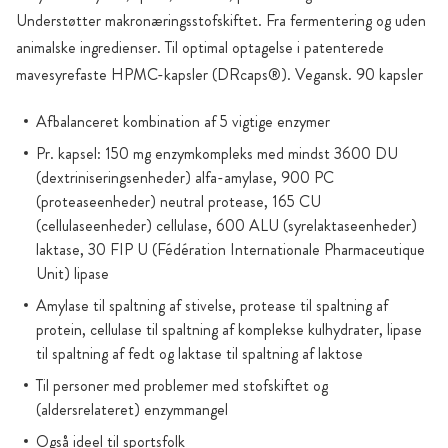
Understøtter makronæringsstofskiftet. Fra fermentering og uden
animalske ingredienser. Til optimal optagelse i patenterede
mavesyrefaste HPMC-kapsler (DRcaps®). Vegansk. 90 kapsler
Afbalanceret kombination af 5 vigtige enzymer
Pr. kapsel: 150 mg enzymkompleks med mindst 3600 DU
(dextriniseringsenheder) alfa-amylase, 900 PC
(proteaseenheder) neutral protease, 165 CU
(cellulaseenheder) cellulase, 600 ALU (syrelaktaseenheder)
laktase, 30 FIP U (Fédération Internationale Pharmaceutique
Unit) lipase
Amylase til spaltning af stivelse, protease til spaltning af
protein, cellulase til spaltning af komplekse kulhydrater, lipase
til spaltning af fedt og laktase til spaltning af laktose
Til personer med problemer med stofskiftet og
(aldersrelateret) enzymmangel
Også ideel til sportsfolk