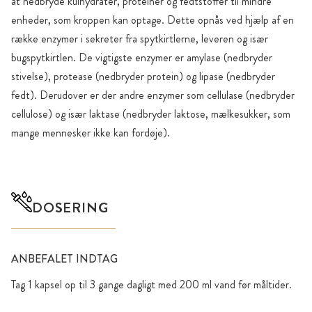
at nedbryde kulhydrater, proteiner og fedtstoffer til mindre
enheder, som kroppen kan optage. Dette opnås ved hjælp af en
række enzymer i sekreter fra spytkirtlerne, leveren og især
bugspytkirtlen. De vigtigste enzymer er amylase (nedbryder
stivelse), protease (nedbryder protein) og lipase (nedbryder
fedt). Derudover er der andre enzymer som cellulase (nedbryder
cellulose) og især laktase (nedbryder laktose, mælkesukker, som
mange mennesker ikke kan fordøje).
DOSERING
ANBEFALET INDTAG
Tag 1 kapsel op til 3 gange dagligt med 200 ml vand før måltider.