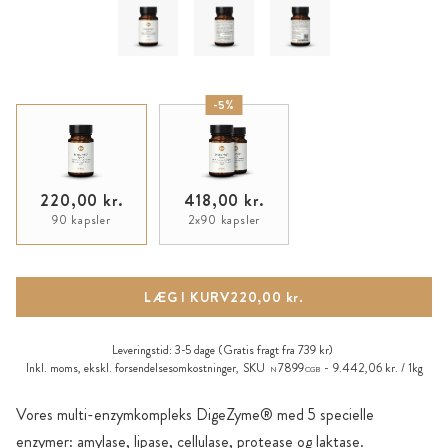
-5%
220,00 kr.
418,00 kr.
90 kapsler
2x90 kapsler
LÆG I KURV
220,00 kr.
Leveringstid:
3-5 dage
(Gratis fragt fra 739 kr)
Inkl. moms, ekskl.
forsendelsesomkostninger
,
SKU
7899
9.442,06 kr. / 1kg
N
CGB
Vores multi-enzymkompleks DigeZyme® med 5 specielle
enzymer: amylase, lipase, cellulase, protease og laktase.