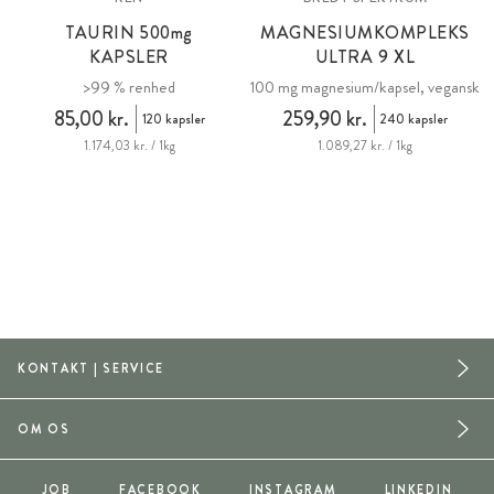
TAURIN 500
mg
MAGNESIUMKOMPLEKS
KAPSLER
ULTRA 9 XL
>99 % renhed
100 mg magnesium/kapsel, vegansk
85,00 kr.
259,90 kr.
120 kapsler
240 kapsler
1.174,03 kr. / 1kg
1.089,27 kr. / 1kg
KONTAKT | SERVICE
OM OS
JOB
FACEBOOK
INSTAGRAM
LINKEDIN