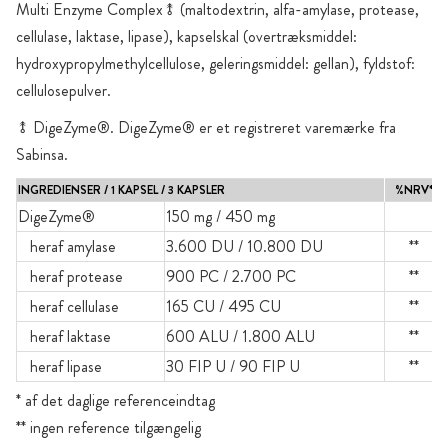
Multi Enzyme Complex⥉ (maltodextrin, alfa-amylase, protease,
cellulase, laktase, lipase), kapselskal (overtræksmiddel:
hydroxypropylmethylcellulose, geleringsmiddel: gellan), fyldstof:
cellulosepulver.
⥉ DigeZyme®. DigeZyme® er et registreret varemærke fra
Sabinsa.
INGREDIENSER / 1 KAPSEL / 3 KAPSLER
%NRV*
DigeZyme®
150 mg / 450 mg
heraf amylase
3.600 DU / 10.800 DU
**
heraf protease
900 PC / 2.700 PC
**
heraf cellulase
165 CU / 495 CU
**
heraf laktase
600 ALU / 1.800 ALU
**
heraf lipase
30 FIP U / 90 FIP U
**
* af det daglige referenceindtag
** ingen reference tilgængelig