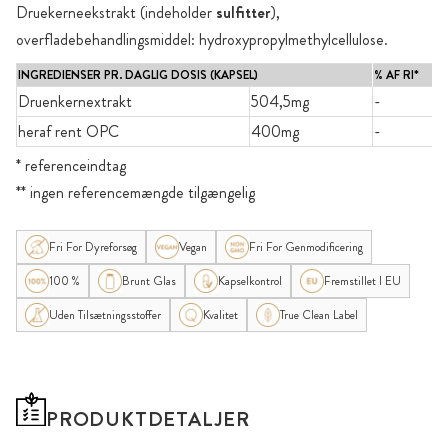
Druekerneekstrakt (indeholder
sulfitter
),
overfladebehandlingsmiddel: hydroxypropylmethylcellulose.
INGREDIENSER PR. DAGLIG DOSIS (KAPSEL)
% AF RI*
Druenkernextrakt
504,5mg
-
heraf rent OPC
400mg
-
* referenceindtag
** ingen referencemængde tilgængelig
Fri For Dyreforsøg
Vegan
Fri For Genmodificering
100 %
Brunt Glas
Kapselkontrol
Fremstillet I EU
Uden Tilsætningsstoffer
Kvalitet
True Clean Label
PRODUKTDETALJER