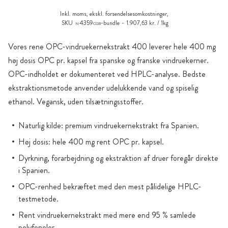
Inkl. moms, ekskl.
forsendelsesomkostninger
,
SKU
4359
-bundle
1.907,63 kr. / 1kg
N
CGB
Vores rene OPC-vindruekernekstrakt 400 leverer hele 400 mg
høj dosis OPC pr. kapsel fra spanske og franske vindruekerner.
OPC-indholdet er dokumenteret ved HPLC-analyse. Bedste
ekstraktionsmetode anvender udelukkende vand og spiselig
ethanol. Vegansk, uden tilsætningsstoffer.
Naturlig kilde: premium vindruekernekstrakt fra Spanien.
Høj dosis: hele 400 mg rent OPC pr. kapsel.
Dyrkning, forarbejdning og ekstraktion af druer foregår direkte
i Spanien.
OPC-renhed bekræftet med den mest pålidelige HPLC-
testmetode.
Rent vindruekernekstrakt med mere end 95 % samlede
polyfenoler.