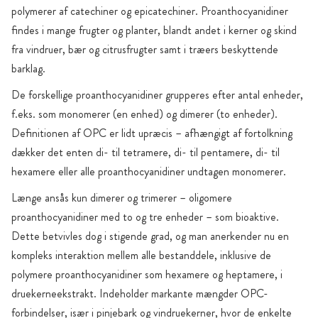
polymerer af catechiner og epicatechiner. Proanthocyanidiner
findes i mange frugter og planter, blandt andet i kerner og skind
fra vindruer, bær og citrusfrugter samt i træers beskyttende
barklag.
De forskellige proanthocyanidiner grupperes efter antal enheder,
f.eks. som monomerer (en enhed) og dimerer (to enheder).
Definitionen af OPC er lidt upræcis – afhængigt af fortolkning
dækker det enten di- til tetramere, di- til pentamere, di- til
hexamere eller alle proanthocyanidiner undtagen monomerer.
Længe ansås kun dimerer og trimerer – oligomere
proanthocyanidiner med to og tre enheder – som bioaktive.
Dette betvivles dog i stigende grad, og man anerkender nu en
kompleks interaktion mellem alle bestanddele, inklusive de
polymere proanthocyanidiner som hexamere og heptamere, i
druekerneekstrakt. Indeholder markante mængder OPC-
forbindelser, især i pinjebark og vindruekerner, hvor de enkelte