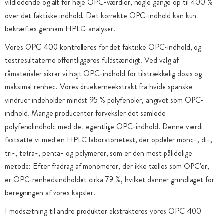
vildledende og alt for høje OPC-værdier, nogle gange op til 400 %
over det faktiske indhold. Det korrekte OPC-indhold kan kun
bekræftes gennem HPLC-analyser.
Vores OPC 400 kontrolleres for det faktiske OPC-indhold, og
testresultaterne offentliggøres fuldstændigt. Ved valg af
råmaterialer sikrer vi højt OPC-indhold for tilstrækkelig dosis og
maksimal renhed. Vores druekerneekstrakt fra hvide spanske
vindruer indeholder mindst 95 % polyfenoler, angivet som OPC-
indhold. Mange producenter forveksler det samlede
polyfenolindhold med det egentlige OPC-indhold. Denne værdi
fastsatte vi med en HPLC laboratorietest, der opdeler mono-, di-,
tri-, tetra-, penta- og polymerer, som er den mest pålidelige
metode: Efter fradrag af monomerer, der ikke tælles som OPC'er,
er OPC-renhedsindholdet cirka 79 %, hvilket danner grundlaget for
beregningen af vores kapsler.
I modsætning til andre produkter ekstrakteres vores OPC 400