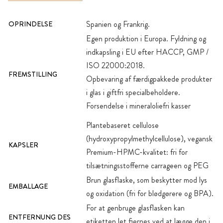
Spanien og Frankrig.
OPRINDELSE
Egen produktion i Europa. Fyldning og
indkapsling i EU efter HACCP, GMP /
ISO 22000:2018.
FREMSTILLING
Opbevaring af færdigpakkede produkter
i glas i giftfri specialbeholdere.
Forsendelse i mineraloliefri kasser
Plantebaseret cellulose
(hydroxypropylmethylcellulose), vegansk
KAPSLER
Premium-HPMC-kvalitet: fri for
tilsætningsstofferne carrageen og PEG
Brun glasflaske, som beskytter mod lys
EMBALLAGE
og oxidation (fri for blødgørere og BPA).
For at genbruge glasflasken kan
ENTFERNUNG DES
etiketten let fjernes ved at lægge den i