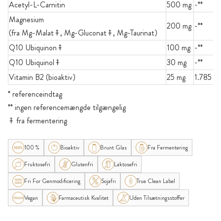
Acetyl-L-Carnitin
500 mg
-**
Magnesium
200 mg
-**
(fra Mg-Malat⤉, Mg-Gluconat⤉, Mg-Taurinat)
Q10 Ubiquinon⤉
100 mg
-**
Q10 Ubiquinol⤉
30 mg
-**
Vitamin B2 (bioaktiv)
25 mg
1.785
* referenceindtag
** ingen referencemængde tilgængelig
⤉ fra fermentering
100 %
Bioaktiv
Brunt Glas
Fra Fermentering
Fruktosefri
Glutenfri
Laktosefri
Fri For Genmodificering
Sojafri
True Clean Label
Vegan
Farmaceutisk Kvalitet
Uden Tilsætningsstoffer