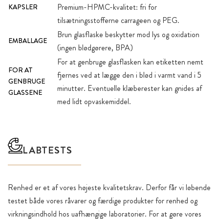
Premium-HPMC-kvalitet: fri for
KAPSLER
tilsætningsstofferne carrageen og PEG.
Brun glasflaske beskytter mod lys og oxidation
EMBALLAGE
(ingen blødgørere, BPA)
For at genbruge glasflasken kan etiketten nemt
FOR AT
fjernes ved at lægge den i blød i varmt vand i 5
GENBRUGE
minutter. Eventuelle klæberester kan gnides af
GLASSENE
med lidt opvaskemiddel.
LABTESTS
Renhed er et af vores højeste kvalitetskrav. Derfor får vi løbende
testet både vores råvarer og færdige produkter for renhed og
virkningsindhold hos uafhængige laboratorier. For at gøre vores