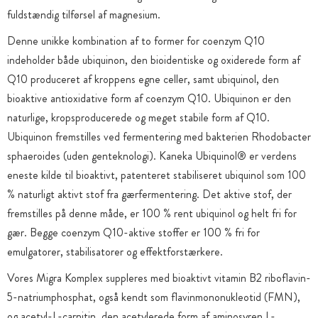
fuldstændig tilførsel af magnesium.
Denne unikke kombination af to former for coenzym Q10
indeholder både ubiquinon, den bioidentiske og oxiderede form af
Q10 produceret af kroppens egne celler, samt ubiquinol, den
bioaktive antioxidative form af coenzym Q10. Ubiquinon er den
naturlige, kropsproducerede og meget stabile form af Q10.
Ubiquinon fremstilles ved fermentering med bakterien Rhodobacter
sphaeroides (uden genteknologi). Kaneka Ubiquinol® er verdens
eneste kilde til bioaktivt, patenteret stabiliseret ubiquinol som 100
% naturligt aktivt stof fra gærfermentering. Det aktive stof, der
fremstilles på denne måde, er 100 % rent ubiquinol og helt fri for
gær. Begge coenzym Q10-aktive stoffer er 100 % fri for
emulgatorer, stabilisatorer og effektforstærkere.
Vores Migra Komplex suppleres med bioaktivt vitamin B2 riboflavin-
5-natriumphosphat, også kendt som flavinmononukleotid (FMN),
og acetyl-L-carnitin, den acetylerede form af aminosyren L-