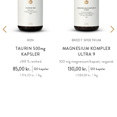
REN
BREDT SPEKTRUM
TAURIN 500
mg
MAGNESIUM KOMPLEX
KAPSLER
ULTRA 9
>99 % renhed
100 mg magnesium/kapsel, vegansk
85,00 kr.
130,00 kr.
120 kapsler
120 kapsler
1.174,03 kr. / 1kg
1.089,69 kr. / 1kg