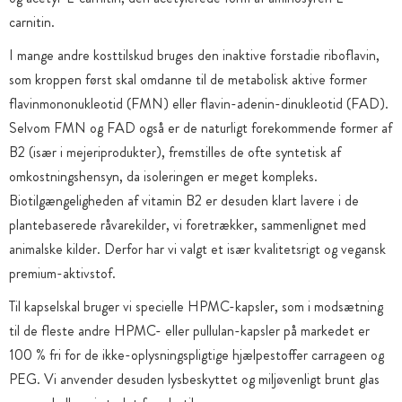
carnitin.
I mange andre kosttilskud bruges den inaktive forstadie riboflavin,
som kroppen først skal omdanne til de metabolisk aktive former
flavinmononukleotid (FMN) eller flavin-adenin-dinukleotid (FAD).
Selvom FMN og FAD også er de naturligt forekommende former af
B2 (især i mejeriprodukter), fremstilles de ofte syntetisk af
omkostningshensyn, da isoleringen er meget kompleks.
Biotilgængeligheden af vitamin B2 er desuden klart lavere i de
plantebaserede råvarekilder, vi foretrækker, sammenlignet med
animalske kilder. Derfor har vi valgt et især kvalitetsrigt og vegansk
premium-aktivstof.
Til kapselskal bruger vi specielle HPMC-kapsler, som i modsætning
til de fleste andre HPMC- eller pullulan-kapsler på markedet er
100 % fri for de ikke-oplysningspligtige hjælpestoffer carrageen og
PEG. Vi anvender desuden lysbeskyttet og miljøvenligt brunt glas