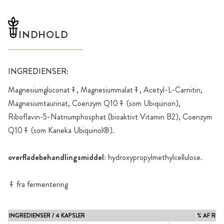
INDHOLD
INGREDIENSER:
Magnesiumgluconat⤉, Magnesiummalat⤉, Acetyl-L-Carnitin,
Magnesiumtaurinat, Coenzym Q10⤉ (som Ubiquinon),
Riboflavin-5-Natriumphosphat (bioaktivt Vitamin B2), Coenzym
Q10⤉ (som Kaneka Ubiquinol®).
overfladebehandlingsmiddel:
hydroxypropylmethylcellulose.
⤉ fra fermentering
INGREDIENSER / 4 KAPSLER
% AF RI*