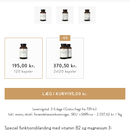
-5%
195,00 kr.
370,50 kr.
120 kapsler
2x120 kapsler
LÆG I KURV
195,00 kr.
Leveringstid:
3-5 dage
(Gratis fragt fra 739 kr)
Inkl. moms, ekskl.
forsendelsesomkostninger
,
SKU
5699
2.037,62 kr. / 1kg
N
CGB
Speciel funktionsblanding med vitamin B2 og magnesium 3-