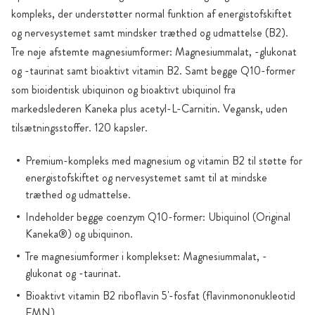
kompleks, der understøtter normal funktion af energistofskiftet
og nervesystemet samt mindsker træthed og udmattelse (B2).
Tre nøje afstemte magnesiumformer: Magnesiummalat, -glukonat
og -taurinat samt bioaktivt vitamin B2. Samt begge Q10-former
som bioidentisk ubiquinon og bioaktivt ubiquinol fra
markedslederen Kaneka plus acetyl-L-Carnitin. Vegansk, uden
tilsætningsstoffer. 120 kapsler.
Premium-kompleks med magnesium og vitamin B2 til støtte for
energistofskiftet og nervesystemet samt til at mindske
træthed og udmattelse.
Indeholder begge coenzym Q10-former: Ubiquinol (Original
Kaneka®) og ubiquinon.
Tre magnesiumformer i komplekset: Magnesiummalat, -
glukonat og -taurinat.
Bioaktivt vitamin B2 riboflavin 5'-fosfat (flavinmononukleotid
FMN).