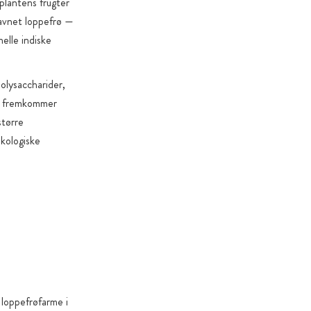
plantens frugter
avnet loppefrø —
nelle indiske
polysaccharider,
er fremkommer
større
kologiske
 loppefrøfarme i