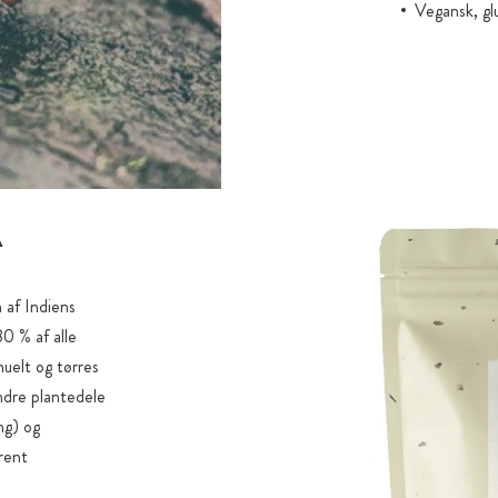
Vegansk, gl
Å
n af Indiens
0 % af alle
uelt og tørres
andre plantedele
ng) og
rent