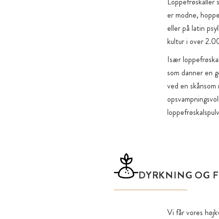
Loppefrøskaller 
er modne, hoppe
eller på latin ps
kultur i over 2.
Især loppefrøskal
som danner en g
ved en skånsom m
opsvampningsvolu
loppefrøskalspul
DYRKNING OG 
Vi får vores højk