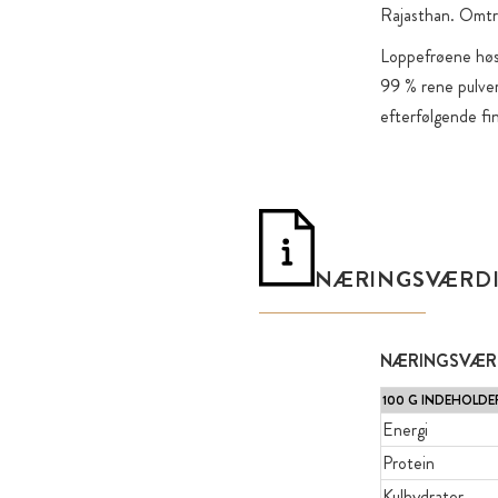
Rajasthan. Omtre
Loppefrøene høst
99 % rene pulver
efterfølgende fi
NÆRINGSVÆRD
NÆRINGSVÆRD
100 G INDEHOLDE
Energi
Protein
Kulhydrater