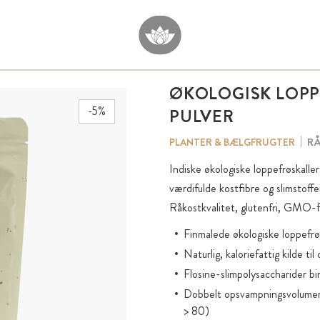
ØKOLOGISK LOP
-5%
PULVER
RÅ
PLANTER & BÆLGFRUGTER
Indiske økologiske loppefrøskaller 
værdifulde kostfibre og slimstof
Råkostkvalitet, glutenfri, GMO-f
Finmalede økologiske loppefrø
Naturlig, kaloriefattig kilde t
Flosine-slimpolysaccharider 
Dobbelt opsvampningsvolumen
> 80)