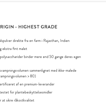
RIGIN - HIGHEST GRADE
lspulver direkte fra en farm i Rajasthan, Indien
 ekstra fint malet
mpolysaccharider binder mere end 50 gange deres egen
svampningsvolumen sammenlignet med ikke-malede
svampningsvolumen > 80)
ertificeret af en premium-leverandør
testet for plantebeskyttelsesmidler
r at sikre råkostkvalitet