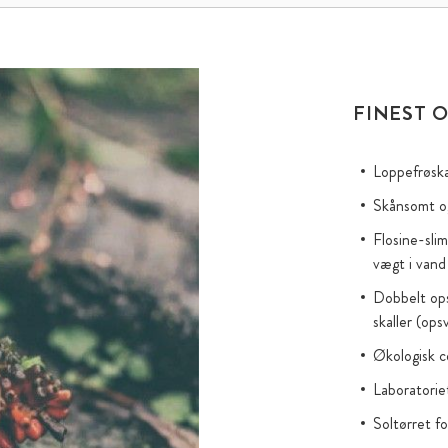
FINEST O
Loppefrøska
Skånsomt og
Flosine-sli
vægt i vand
Dobbelt op
skaller (op
Økologisk c
Laboratorie
Soltørret fo