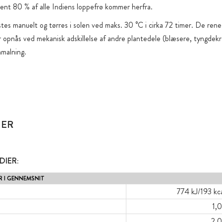
nt 80 % af alle Indiens loppefrø kommer herfra.
es manuelt og tørres i solen ved maks. 30 °C i cirka 72 timer. De rene 
 opnås ved mekanisk adskillelse af andre plantedele (blæsere, tyngdekra
nmalning.
IER
IER:
R I GENNEMSNIT
774 kJ/193 kc
1,
2,0