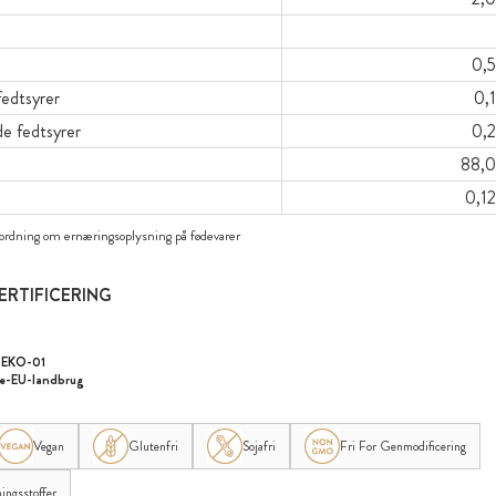
0,5
edtsyrer
0,
 fedtsyrer
0,2
88,0
0,12
rordning om ernæringsoplysning på fødevarer
ERTIFICERING
-EKO-01
ke-EU-landbrug
Vegan
Glutenfri
Sojafri
Fri For Genmodificering
ingsstoffer