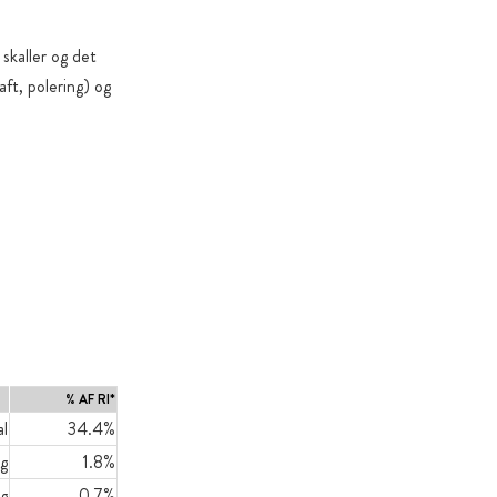
skaller og det
ft, polering) og
% AF RI*
al
34.4%
0g
1.8%
g
0.7%