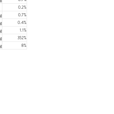
0.2%
g
0.7%
1g
0.4%
g
1.1%
g
352%
g
8%