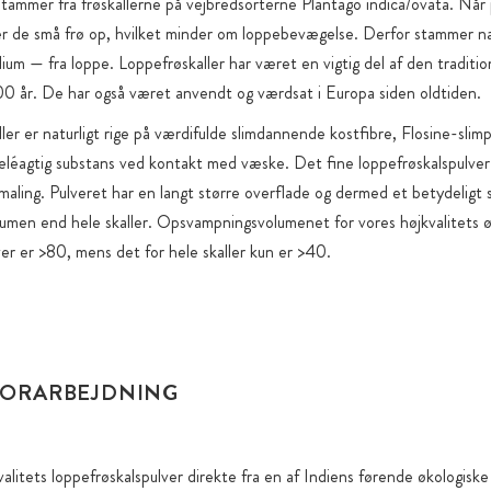
stammer fra frøskallerne på vejbredsorterne Plantago indica/ovata. Når 
r de små frø op, hvilket minder om loppebevægelse. Derfor stammer n
yllium — fra loppe. Loppefrøskaller har været en vigtig del af den traditio
000 år. De har også været anvendt og værdsat i Europa siden oldtiden.
ler er naturligt rige på værdifulde slimdannende kostfibre, Flosine-slim
eléagtig substans ved kontakt med væske. Det fine loppefrøskalspulv
aling. Pulveret har en langt større overflade og dermed et betydeligt 
men end hele skaller. Opsvampningsvolumenet for vores højkvalitets ø
ver er >80, mens det for hele skaller kun er >40.
FORARBEJDNING
valitets loppefrøskalspulver direkte fra en af Indiens førende økologiske