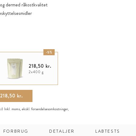
 og dermed råkostkvalitet
eskyttelsesmidler
-5%
218,50 kr.
2x400 g
218,50 kr.
kr)
Inkl. moms, ekskl.
forsendelsesomkostninger
,
FORBRUG
DETALJER
LABTESTS