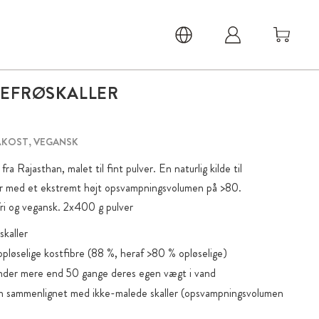
PEFRØSKALLER
KOST, VEGANSK
fra Rajasthan, malet til fint pulver. En naturlig kilde til
fer med et ekstremt højt opsvampningsvolumen på >80.
ri og vegansk. 2x400 g pulver
skaller
il opløselige kostfibre (88 %, heraf >80 % opløselige)
binder mere end 50 gange deres egen vægt i vand
 sammenlignet med ikke-malede skaller (opsvampningsvolumen