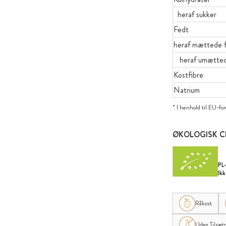
heraf sukker
Fedt
heraf mættede f
heraf umættede
Kostfibre
Natrium
* I henhold til EU-fo
ØKOLOGISK C
PL
Ik
Råkost
Uden Tilsætn