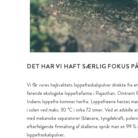
DET HAR VI HAFT SÆRLIG FOKUS P
Vi får vores højkvalitets loppefrøskalspulver direkte fra e
førende økologiske loppefrøfarme i Rajasthan. Omtrent 8
Indiens loppefrø kommer herfra. Loppefrøene høstes man
i solen ved maks. 30 °C i cirka 72 timer. Ved at adskille 
med mekaniske separatorer (blæsere, tyngdekraft, poleri
efterfølgende finmalning af skallerne opnår man et 99 % 
loppefrøskalspulver.