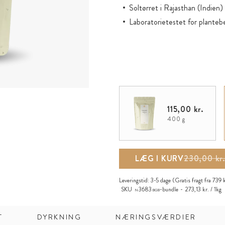
Soltørret i Rajasthan (Indien)
Laboratorietestet for planteb
115,00 kr.
400 g
LÆG I KURV
230,00 kr.
Leveringstid:
3-5 dage
(Gratis fragt fra 739 
SKU
3683
-bundle
273,13 kr. / 1kg
N
BGB
T
DYRKNING
NÆRINGSVÆRDIER