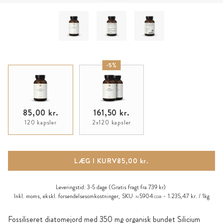
-5%
85,00 kr.
161,50 kr.
120 kapsler
2x120 kapsler
LÆG I KURV
85,00 kr.
Leveringstid:
3-5 dage
(Gratis fragt fra 739 kr)
Inkl. moms, ekskl.
forsendelsesomkostninger
,
SKU
5904
1.235,47 kr. / 1kg
N
CGB
Fossiliseret diatomejord med 350 mg organisk bundet Silicium