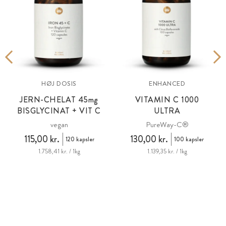
R
HØJ DOSIS
ENHANCED
JERN-CHELAT 45
mg
VITAMIN C 1000
BISGLYCINAT + VIT C
ULTRA
vegan
PureWay-C®
115,00 kr.
130,00 kr.
120 kapsler
100 kapsler
1.758,41 kr. / 1kg
1.139,35 kr. / 1kg