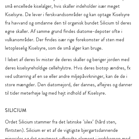
små encellede kiselalger, hvis skaller indeholder især meget
Kiselsyre. De lever i ferskvandsområder og kan optage Kiselsyre
fra havvand og omdanne den til organisk bundet Silicium til deres
egne skaller. Af samme grund findes diatome-depoter ofte i
vulkanområder. Der findes især rige forekomster af sten med
letopløselig Kiselsyre, som de små alger kan bruge.
I løbet af deres liv mister de deres skaller og beriger jorden med
deres kiselsyreholdige cellehylstre. Hvis deres biotop ændres, fx
ved udtørring af en sø eller andre miljøpåvirkninger, kan de dø i
store mængder. Den diatomejord, der dannes, aflejres og danner
til tider meterhøje lag med højt indhold af Kiselsyre.
SILICIUM
Ordet Silicium stammer fra det latinske "silex" (hård sten,
flintsten). Silicium er et af de vigtigste bjergartsdannende
mineraler og det næstmest udbredte element i jordskorpen med