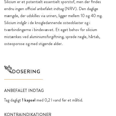
Silicium er et potentielt essentielt sporstof, men der findes
endnu ingen officiel anbefalet indtag (NRV). Den daglige
mængde, der udskilles via urinen, ligger mellem 10 og 40 mg.
Silicium indgår i de knogledannende osteoblaster og i
tværbindingerne i bindevævet. Et øget behov for silicium
mistænkes ved aluminiumsforgiftning, sprøde negle, hårtab,
osteoporose og med stigende alder.
DOSERING
ANBEFALET INDTAG
Tag dagligt
1 kapsel
med 0,2 l vand før et måltid.
KONTRAINDIKATIONER