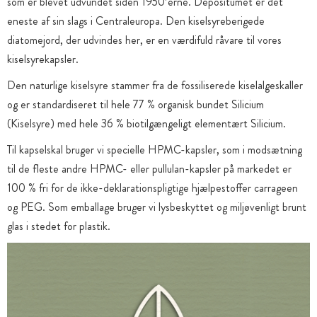
som er blevet udvundet siden 1950’erne. Depositumet er det
eneste af sin slags i Centraleuropa. Den kiselsyreberigede
diatomejord, der udvindes her, er en værdifuld råvare til vores
kiselsyrekapsler.
Den naturlige kiselsyre stammer fra de fossiliserede kiselalgeskaller
og er standardiseret til hele 77 % organisk bundet Silicium
(Kiselsyre) med hele 36 % biotilgængeligt elementært Silicium.
Til kapselskal bruger vi specielle HPMC-kapsler, som i modsætning
til de fleste andre HPMC- eller pullulan-kapsler på markedet er
100 % fri for de ikke-deklarationspligtige hjælpestoffer carrageen
og PEG. Som emballage bruger vi lysbeskyttet og miljøvenligt brunt
glas i stedet for plastik.