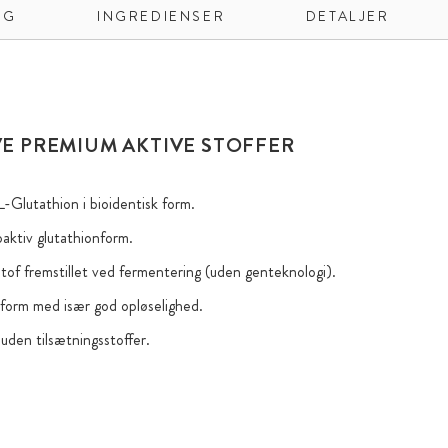
NG
INGREDIENSER
DETALJER
VE PREMIUM AKTIVE STOFFER
-Glutathion i bioidentisk form.
oaktiv glutathionform.
tof fremstillet ved fermentering (uden genteknologi).
k form med især god opløselighed.
uden tilsætningsstoffer.