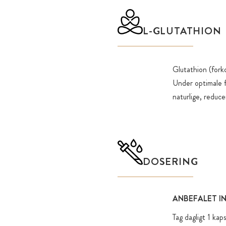
L-GLUTATHION
Glutathion (fork
Under optimale f
naturlige, reduc
DOSERING
ANBEFALET I
Tag dagligt 1 ka