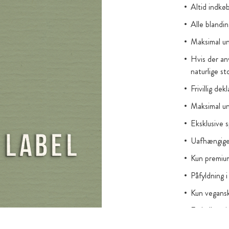
Altid indkø
Alle blandin
Maksimal un
Hvis der an
naturlige st
Frivillig dek
Maksimal und
Eksklusive s
Uafhængige 
Kun premium
Påfyldning
Kun vegansk
Emballage i
aromabeskyt