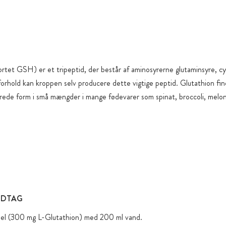
Opbevaring i
Forsendelse 
Alle produk
(uden lovpli
smagsstoffer
ortet GSH) er et tripeptid, der består af aminosyrerne glutaminsyre, cys
orhold kan kroppen selv producere dette vigtige peptid. Glutathion find
Vi undgår ti
erede form i små mængder i mange fødevarer som spinat, broccoli, melon
dem kun bev
funktionell
NDTAG
psel (300 mg L-Glutathion) med 200 ml vand.