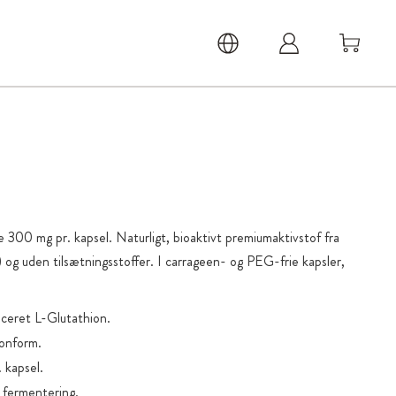
300 mg pr. kapsel. Naturligt, bioaktivt premiumaktivstof fra
og uden tilsætningsstoffer. I carrageen- og PEG-frie kapsler,
uceret L-Glutathion.
ionform.
 kapsel.
a fermentering.