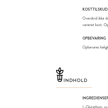
KOSTTILSKUD
Overskrid ikke d
varieret kost. O
OPBEVARING
Opbevares køligt
INDHOLD
INGREDIENSER
L-Glutathion, ov