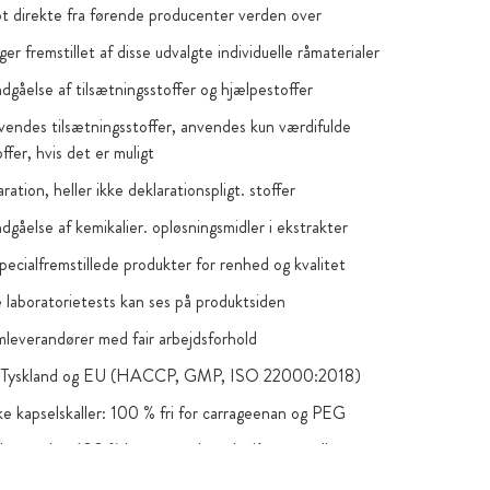
bt direkte fra førende producenter verden over
ger fremstillet af disse udvalgte individuelle råmaterialer
dgåelse af tilsætningsstoffer og hjælpestoffer
vendes tilsætningsstoffer, anvendes kun værdifulde
offer, hvis det er muligt
laration, heller ikke deklarationspligt. stoffer
gåelse af kemikalier. opløsningsmidler i ekstrakter
pecialfremstillede produkter for renhed og kvalitet
laboratorietests kan ses på produktsiden
leverandører med fair arbejdsforhold
 i Tyskland og EU (HACCP, GMP, ISO 22000:2018)
e kapselskaller: 100 % fri for carrageenan og PEG
 brunt glas, 100 % komposterbare lynlåsposer eller
tende poser af høj kvalitet