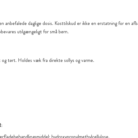
en anbefalede daglige dosis. Kosttilskud er ikke en erstatning for en af
pbevares utilgængeligt for små børn.
 og tørt. Holdes væk fra direkte sollys og varme.
:
erfladebehandlingsmiddel: hydroxypropylmethylcellulose.