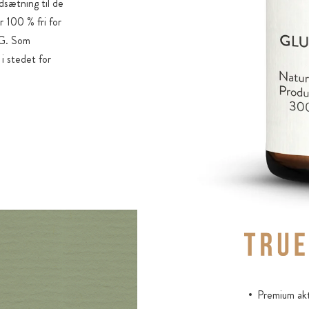
dsætning til de
 100 % fri for
EG. Som
 i stedet for
Premium akt