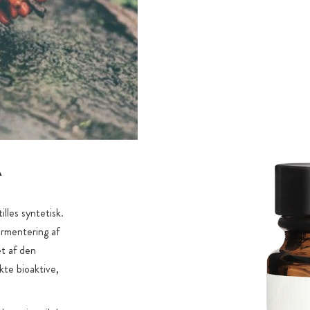
Å
lles syntetisk.
rmentering af
et af den
kte bioaktive,