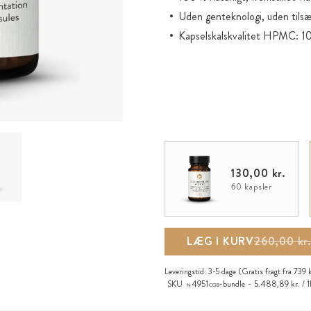
Uden genteknologi, uden tilsæ
Kapselskalskvalitet HPMC: 10
130,00 kr.
60 kapsler
LÆG I KURV
260,00 kr.
Leveringstid:
3-5 dage
(Gratis fragt fra 739 
SKU
4951
-bundle
5.488,89 kr. / 1
N
CGB