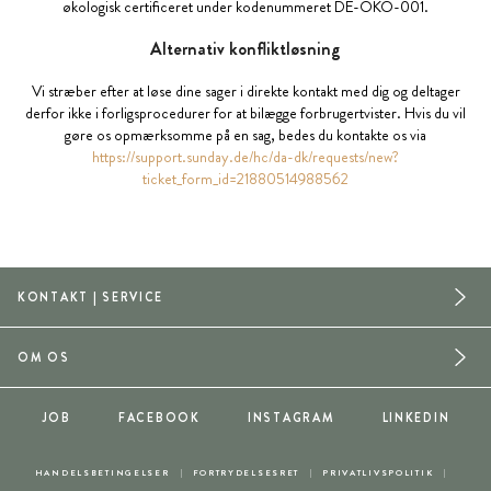
økologisk certificeret under kodenummeret DE-ÖKO-001.
Alternativ konfliktløsning
Vi stræber efter at løse dine sager i direkte kontakt med dig og deltager
derfor ikke i forligsprocedurer for at bilægge forbrugertvister. Hvis du vil
gøre os opmærksomme på en sag, bedes du kontakte os via
https://support.sunday.de/hc/da-dk/requests/new?
ticket_form_id=21880514988562
KONTAKT | SERVICE
OM OS
JOB
FACEBOOK
INSTAGRAM
LINKEDIN
HANDELSBETINGELSER
FORTRYDELSESRET
PRIVATLIVSPOLITIK