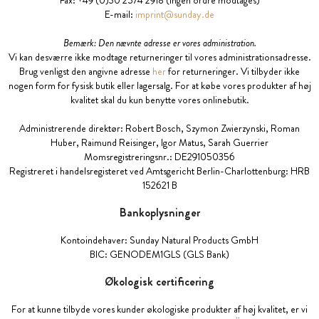
Fax: +49 (0)30 2574 2918 (ingen ordre modtages)
E-mail:
imprint@sunday.de
Bemærk: Den nævnte adresse er vores administration.
Vi kan desværre ikke modtage returneringer til vores administrationsadresse.
Brug venligst den angivne adresse
her
for returneringer. Vi tilbyder ikke
nogen form for fysisk butik eller lagersalg. For at købe vores produkter af høj
kvalitet skal du kun benytte vores onlinebutik.
Administrerende direktør: Robert Bosch, Szymon Zwierzynski, Roman
Huber, Raimund Reisinger, Igor Matus, Sarah Guerrier
Momsregistreringsnr.: DE291050356
Registreret i handelsregisteret ved Amtsgericht Berlin-Charlottenburg: HRB
152621 B
Bankoplysninger
Kontoindehaver: Sunday Natural Products GmbH
BIC: GENODEM1GLS (
GLS
Bank)
Økologisk certificering
For at kunne tilbyde vores kunder økologiske produkter af høj kvalitet, er vi