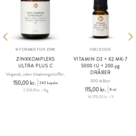
8 FORMER FOR ZINK
HØJ DOSIS
ZINKKOMPLEKS
VITAMIN D3 + K2 MK-7
ULTRA PLUS C
5000 IU +
200 µg
DRÅBER
Vegansk, uden tilsætningsstoffer.
300 dråber
150,00 kr.
240 kapsler
115,00 kr.
8 ml
2.329,19 kr. / 1kg
14.375,00 kr. / 1l