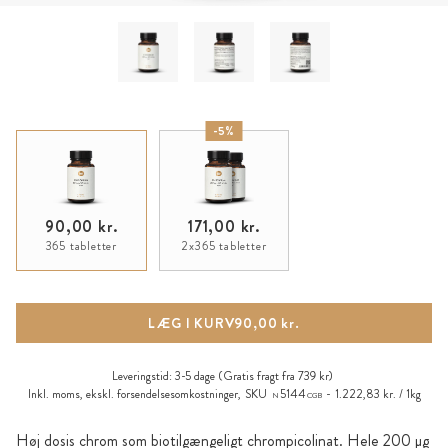
-5%
90,00 kr.
171,00 kr.
365 tabletter
2x365 tabletter
LÆG I KURV
90,00 kr.
Leveringstid:
3-5 dage
(Gratis fragt fra 739 kr)
Inkl. moms, ekskl.
forsendelsesomkostninger
,
SKU
5144
1.222,83 kr. / 1kg
N
CGB
Høj dosis chrom som biotilgængeligt chrompicolinat. Hele 200 µg