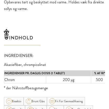
Opbevares tørt og beskyttet mod varme. Holdes væk fra direkte
sollys og varme.
INDHOLD
INGREDIENSER:
Akaciefiber, chrompicolinat
INGREDIENSER PR. DAGLIG DOSIS (1 TABLET)
% AF RI*
Chrom
200 µg
500
* der Nährstoffbezugsmenge
Bioaktiv
Brunt Glas
Fri For Genmodificering