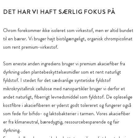
DET HAR VI HAFT SÆRLIG FOKUS PÅ
Chrom forekommer ikke isoleret som virkestof, men er altid bundet
til en bærer. Vi bruger højt biotilgængeligt, organisk chrompicolinat
som rent premium-virkestof.
Som eneste anden ingrediens bruger vi premium akaciefiber fra
dyrkning uden plantebeskyttelsesmidler som et rent naturligt
fyldstof. I stedet for det sædvanlige syntetiske fyldstof
mikrokrystallinsk cellulose med nanopartikler bruger vi derfor et
andet naturligt, fiberrigt levnedsmiddel som fyldstof. De opløselige
kostfibre i akaciefiberen er yderst godt tolereret og fungerer også
som føde for bifido- og laktobakterier i tarmen. Vores akaciefiber
er fra klimaneutral, bæredygtig, ressourcebesparende og fair
dyrkning.