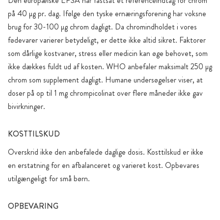
Den europæiske EFSA har fastsat et referenceindtag for chrom
på 40 µg pr. dag. Ifølge den tyske ernæringsforening har voksne
brug for 30-100 µg chrom dagligt. Da chromindholdet i vores
fødevarer varierer betydeligt, er dette ikke altid sikret. Faktorer
som dårlige kostvaner, stress eller medicin kan øge behovet, som
ikke dækkes fuldt ud af kosten. WHO anbefaler maksimalt 250 µg
chrom som supplement dagligt. Humane undersøgelser viser, at
doser på op til 1 mg chrompicolinat over flere måneder ikke gav
bivirkninger.
KOSTTILSKUD
Overskrid ikke den anbefalede daglige dosis. Kosttilskud er ikke
en erstatning for en afbalanceret og varieret kost. Opbevares
utilgængeligt for små børn.
OPBEVARING