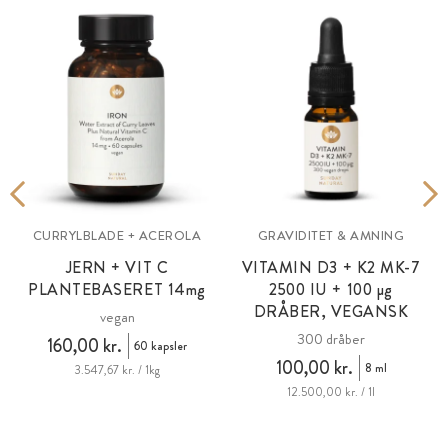
CURRYLBLADE + ACEROLA
GRAVIDITET & AMNING
JERN + VIT C
VITAMIN D3 + K2 MK-7
PLANTEBASERET 14
mg
2500 IU + 100
µg
DRÅBER, VEGANSK
vegan
300 dråber
160,00 kr.
60 kapsler
100,00 kr.
8 ml
3.547,67 kr. / 1kg
12.500,00 kr. / 1l