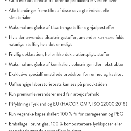
Altid indkøbt direkte fra førende producenter verden over
Alle blandinger fremstillet af disse udvalgte individuelle
råmaterialer
Maksimal undgåelse af tilsætningsstoffer og hjælpestoffer
Hvis der anvendes tilsætningsstoffer, anvendes kun værdifulde
naturlige stoffer, hvis det er muligt
Frivillig deklaration, heller ikke deklarationspligt. stoffer
Maksimal undgåelse af kemikalier. opløsningsmidler i ekstrakter
Eksklusive specialfremstillede produkter for renhed og kvalitet
Uafhængige laboratorietests kan ses på produktsiden
Kun premiumleverandører med fair arbejdsforhold
Påfyldning i Tyskland og EU (HACCP, GMP, ISO 22000:2018)
Kun veganske kapselskaller: 100 % fri for carrageenan og PEG
Emballage i brunt glas, 100 % komposterbare lynlåsposer eller
aromabeskyttende poser af høj kvalitet