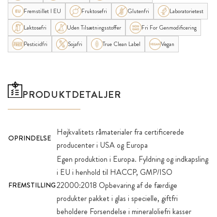
Fremstillet I EU
Fruktosefri
Glutenfri
Laboratorietest
Laktosefri
Uden Tilsætningsstoffer
Fri For Genmodificering
Pesticidfri
Sojafri
True Clean Label
Vegan
PRODUKTDETALJER
Højkvalitets råmaterialer fra certificerede
OPRINDELSE
producenter i USA og Europa
Egen produktion i Europa. Fyldning og indkapsling
i EU i henhold til HACCP, GMP/ISO
22000:2018 Opbevaring af de færdige
FREMSTILLING
produkter pakket i glas i specielle, giftfri
beholdere Forsendelse i mineraloliefri kasser