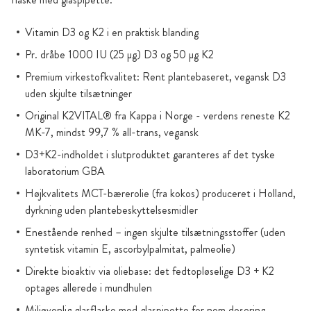
Vitamin D3 og K2 i en praktisk blanding
Pr. dråbe 1000 IU (25 µg) D3 og 50 µg K2
Premium virkestofkvalitet: Rent plantebaseret, vegansk D3
uden skjulte tilsætninger
Original K2VITAL® fra Kappa i Norge - verdens reneste K2
MK-7, mindst 99,7 % all-trans, vegansk
D3+K2-indholdet i slutproduktet garanteres af det tyske
laboratorium GBA
Højkvalitets MCT-bærerolie (fra kokos) produceret i Holland,
dyrkning uden plantebeskyttelsesmidler
Enestående renhed – ingen skjulte tilsætningsstoffer (uden
syntetisk vitamin E, ascorbylpalmitat, palmeolie)
Direkte bioaktiv via oliebase: det fedtopløselige D3 + K2
optages allerede i mundhulen
Miljøvenlig glasflaske med glaspipette for nem dosering