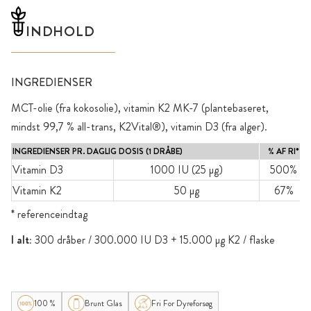
INDHOLD
INGREDIENSER
MCT-olie (fra kokosolie), vitamin K2 MK-7 (plantebaseret,
mindst 99,7 % all-trans, K2Vital®), vitamin D3 (fra alger).
INGREDIENSER PR. DAGLIG DOSIS (1 DRÅBE)
% AF RI*
Vitamin D3
1000 IU (25 µg)
500%
Vitamin K2
50 µg
67%
* referenceindtag
I alt:
300 dråber / 300.000 IU D3 + 15.000 µg K2 / flaske
100 %
Brunt Glas
Fri For Dyreforsøg