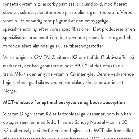
syntetisk vitamin E, ascorbylpalmitat, siliciumdioxid, modificeret
stivelse, sukrose, denaturerede planteolier og maltodextrin. Vores
vitamin D3 er særlig rent på grund af den omhyggelige
specialfremstilling efter vores specifikationer. Det produceres af en
specialiseret producent i en tidskrævende proces for os og er helt
fri for de ellers almindelige skjulte tilsætningsstoffer.
Vores originale K2VITAL® vitamin K2 er et af de få aktivstoffer på
markedet, der kan garantere mindst 99,7 % af det effektive all-
trans MK-7 i den angivne vitamin K2-mængde. Denne vedvarende
høje renhedsgrad sikres ved en specialudviklet laboratorietest i
Norge.
MCT-oliebase for optimal beskyttelse og bedre absorption
Vitamin D og vitamin K2 er fedtopløselige vitaminer, som kun kan
optages sammen med fedt. Til vores Sunday Natural vitamin D3 +
K2 dråber valgte vi derfor en især højkvalitets MCT-olie fremstillet i
Holland baseret på kokosolie som bærerolie. MCT-olie nedbryder, i