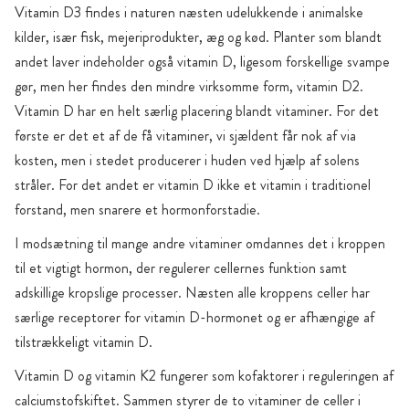
Vitamin D3 findes i naturen næsten udelukkende i animalske
kilder, især fisk, mejeriprodukter, æg og kød. Planter som blandt
andet laver indeholder også vitamin D, ligesom forskellige svampe
gør, men her findes den mindre virksomme form, vitamin D2.
Vitamin D har en helt særlig placering blandt vitaminer. For det
første er det et af de få vitaminer, vi sjældent får nok af via
kosten, men i stedet producerer i huden ved hjælp af solens
stråler. For det andet er vitamin D ikke et vitamin i traditionel
forstand, men snarere et hormonforstadie.
I modsætning til mange andre vitaminer omdannes det i kroppen
til et vigtigt hormon, der regulerer cellernes funktion samt
adskillige kropslige processer. Næsten alle kroppens celler har
særlige receptorer for vitamin D-hormonet og er afhængige af
tilstrækkeligt vitamin D.
Vitamin D og vitamin K2 fungerer som kofaktorer i reguleringen af
calciumstofskiftet. Sammen styrer de to vitaminer de celler i