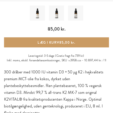
85,00 kr.
LÆG I KURV
85,00 kr.
Leveringstid:
3-5 dage
(Gratis fragt fra 739 kr)
Inkl. moms, ekskl.
forsendelsesomkostninger
,
SKU
3958
10.897,44 kr. / 1l
N
CGB
300 dråber med 1000 IU vitamin D3 + 50 µg K2 i højkvalitets
premium MCT-olie fra kokos, dyrket uden
plantebeskyttelsesmidler. Ren plantebaseret, 100 % vegansk
vitamin D3. Mindst 99,7 % all-trans K2 MK-7 som original
K2VITAL® fra kvalitetsproducenten Kappa i Norge. Optimal
biotilgængelighed, uden genteknologi, produceret i EU, 8 ml. I
flaske med glaspipette.